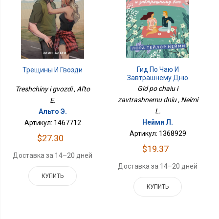
Гид По Чаю И
Трещины И Гвозди
Завтрашнему Дню
Gid po chaiu i
Treshchiny i gvozdi , Al'to
zavtrashnemu dniu , Neimi
E.
L.
Альто Э.
Нейми Л.
Артикул: 1467712
Артикул: 1368929
$27.30
$19.37
Доставка за 14–20 дней
Доставка за 14–20 дней
КУПИТЬ
КУПИТЬ