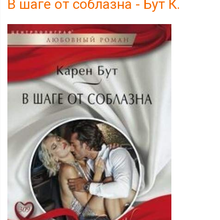
В шаге от соблазна - Бут К.