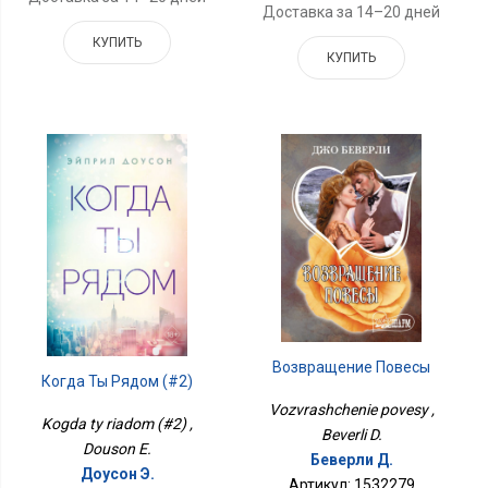
Доставка за 14–20 дней
КУПИТЬ
КУПИТЬ
Возвращение Повесы
Когда Ты Рядом (#2)
Vozvrashchenie povesy ,
Kogda ty riadom (#2) ,
Beverli D.
Douson E.
Беверли Д.
Доусон Э.
Артикул: 1532279