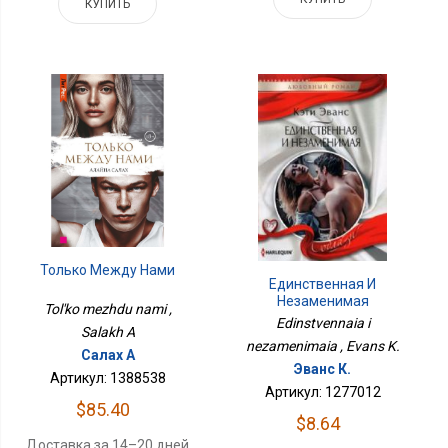
КУПИТЬ
Только Между Нами
Единственная И
Незаменимая
Tol'ko mezhdu nami ,
Edinstvennaia i
Salakh A
nezamenimaia , Evans K.
Салах А
Эванс К.
Артикул: 1388538
Артикул: 1277012
$85.40
$8.64
Доставка за 14–20 дней