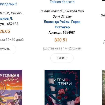
Тайная Красота
Звездами 2
Tainaia krasota , Liusinda Raili,
ami 2 , Pavlov L.
Ode
Garri Uittaker
авлов Л.
Люсинда Райли, Гарри
ул: 1652133
Уиттакер
26.05
Артикул: 1654981
$30.51
 за 14–20 дней
Д
Доставка за 14–20 дней
КУПИТЬ
КУПИТЬ