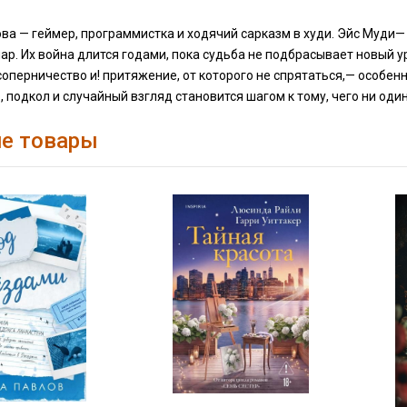
ва — геймер, программистка и ходячий сарказм в худи. Эйс Муди
р. Их война длится годами, пока судьба не подбрасывает новый ур
 соперничество и! притяжение, от которого не спрятаться,— особен
 подкол и случайный взгляд становится шагом к тому, чего ни один
е товары