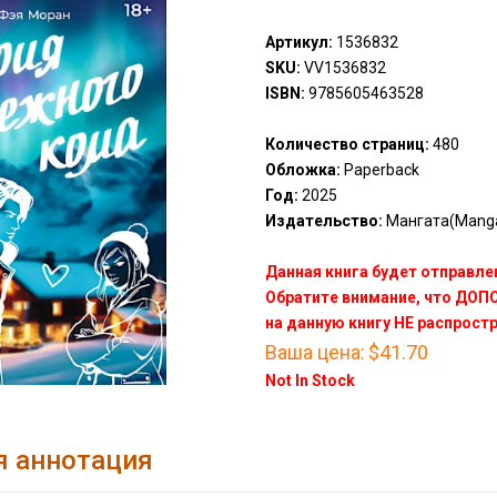
Артикул:
1536832
SKU:
VV1536832
ISBN:
9785605463528
Количество страниц:
480
Обложка:
Paperback
Год:
2025
Издательство:
Мангата(Mang
Данная книга будет отправлен
Обратите внимание, что ДО
на данную книгу НЕ распрост
Ваша цена:
$41.70
Not In Stock
я аннотация