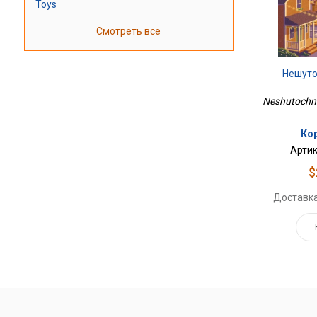
Toys
Смотреть все
Нешуто
Neshutochnai
Ко
Артик
$
Доставка