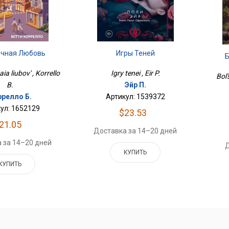
Игры Теней
чная Любовь
Igry tenei , Eir P.
a liubov' , Korrello
Bol'
Эйр П.
B.
Артикул: 1539372
ррелло Б.
ул: 1652129
$23.53
21.05
Доставка за 14–20 дней
 за 14–20 дней
Д
КУПИТЬ
КУПИТЬ