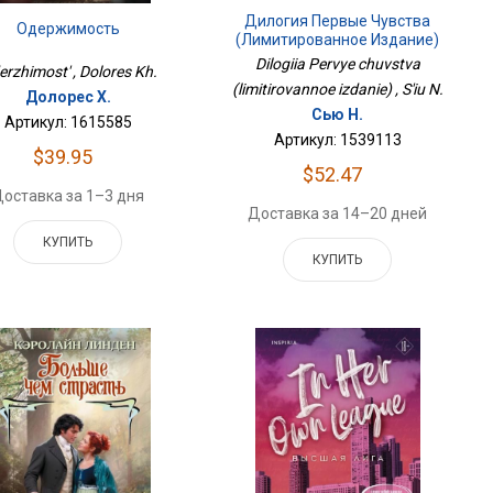
Дилогия Первые Чувства
Одержимость
(лимитированное Издание)
Dilogiia Pervye chuvstva
rzhimost' , Dolores Kh.
(limitirovannoe izdanie) , S'iu N.
Долорес Х.
Сью Н.
Артикул: 1615585
Артикул: 1539113
$39.95
$52.47
оставка за 1–3 дня
Доставка за 14–20 дней
КУПИТЬ
КУПИТЬ