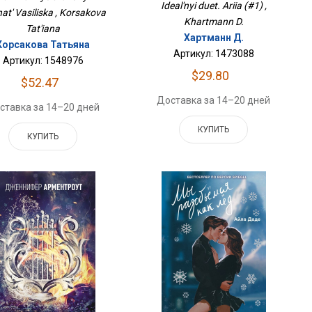
Ideal'nyi duet. Ariia (#1) ,
at' Vasiliska , Korsakova
Khartmann D.
Tat'iana
Хартманн Д.
Корсакова Татьяна
Артикул: 1473088
Артикул: 1548976
$29.80
$52.47
Доставка за 14–20 дней
ставка за 14–20 дней
КУПИТЬ
КУПИТЬ