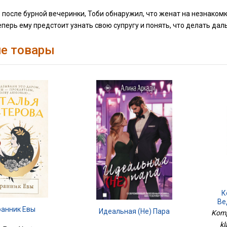
после бурной вечеринки, Тоби обнаружил, что женат на незнаком
еперь ему предстоит узнать свою супругу и понять, что делать да
е товары
К
Ве
ранник Евы
Идеальная (не) Пара
Kompl
kl