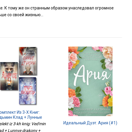
ке. К тому же он странным образом унаследовал огромное
льше со своей жизнью…
омплект Из 3-Х Книг:
дьмин Клад + Лунные
Драконы + Печать
Идеальный Дуэт. Ария (#1)
ekt iz 3-kh knig: Ved'min
Василиска
ad + Lunnye drakony +