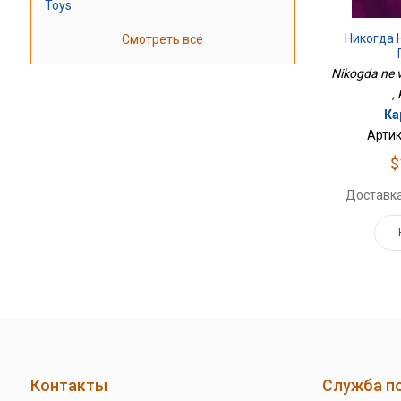
Toys
Никогда 
Смотреть все
Nikogda ne v
, 
Ка
Артик
$
Доставка
Контакты
Служба п