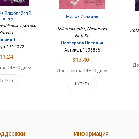
Не Влюбляйся В
Милое Исчадие
Повесу
liubliaisia v povesu
Miloe ischadie , Nesterova
Polu
Karlail L.
Natal'ia
рлайл Л.
Нестерова Наталья
ул: 1619072
Артикул: 1396855
11.24
$13.40
До
 за 14–20 дней
Доставка за 14–20 дней
КУПИТЬ
КУПИТЬ
оддержки
Информация