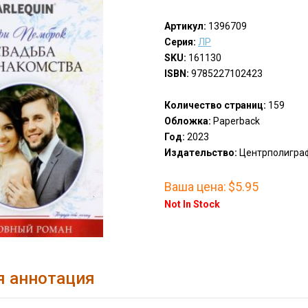
Артикул:
1396709
Серия:
ЛР
SKU:
161130
ISBN:
9785227102423
Количество страниц:
159
Обложка:
Paperback
Год:
2023
Издательство:
Центрполиграф,
Ваша цена:
$5.95
Not In Stock
я аннотация