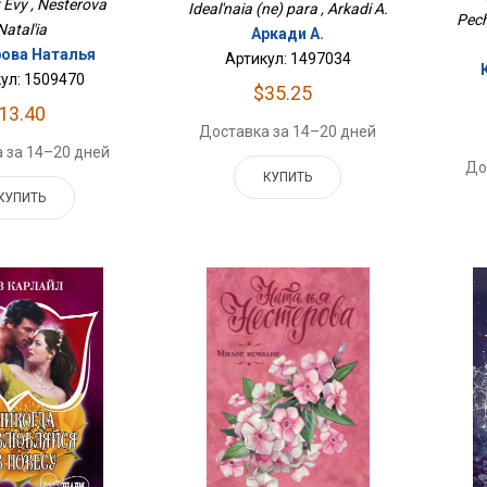
 Evy , Nesterova
Ideal'naia (ne) para , Arkadi A.
Pech
Natal'ia
Аркади А.
ова Наталья
Артикул: 1497034
ул: 1509470
$35.25
13.40
Доставка за 14–20 дней
 за 14–20 дней
До
КУПИТЬ
КУПИТЬ