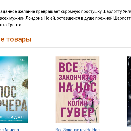
гаданное желание превращает скромную простушку Шарлотту Уилм
всех мужчин Лондона. Но ей, оставшейся в душе прежней Шарлот
нта Трента...
е товары
Все Закончится На Нас
ос Арчера