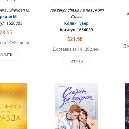
Vse zakonchitsia na nas , Kolin
era , Sheridan M.
S
Guver
ридан М.
Колин Гувер
ул: 1520703
Артикул: 1654089
23.55
$21.58
 за 14–20 дней
До
Доставка за 14–20 дней
КУПИТЬ
КУПИТЬ