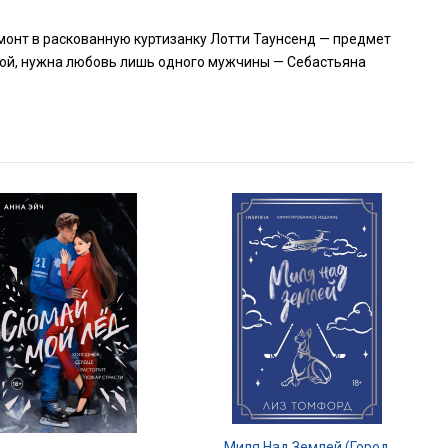
онт в раскованную куртизанку Лотти Таунсенд — предмет
той, нужна любовь лишь одного мужчины — Себастьяна
Миля Над Землей (Город