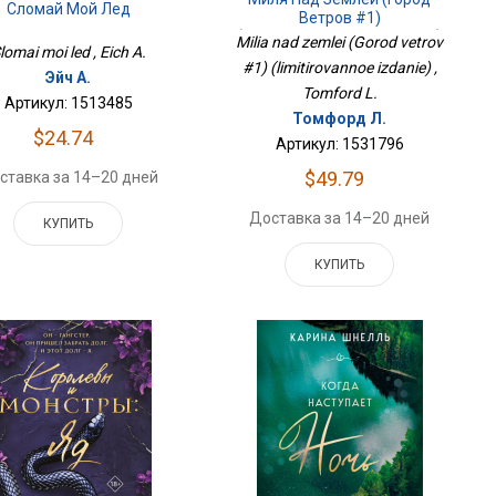
Сломай Мой Лед
Ветров #1)
(лимитированное Издание)
Milia nad zemlei (Gorod vetrov
lomai moi led , Eich A.
#1) (limitirovannoe izdanie) ,
Эйч А.
Tomford L.
Артикул: 1513485
Томфорд Л.
$24.74
Артикул: 1531796
$49.79
ставка за 14–20 дней
Доставка за 14–20 дней
КУПИТЬ
КУПИТЬ