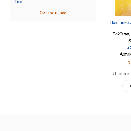
Toys
Смотреть все
Поклянись
Poklianis',
B
Б
Артик
$
Доставка