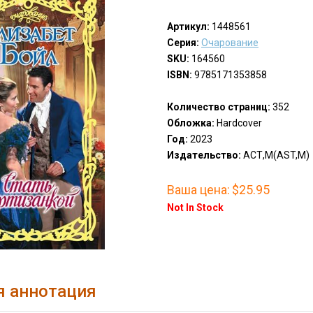
Артикул:
1448561
Серия:
Очарование
SKU:
164560
ISBN:
9785171353858
Количество страниц:
352
Обложка:
Hardcover
Год:
2023
Издательство:
АСТ,М(AST,M)
Ваша цена:
$25.95
Not In Stock
я аннотация