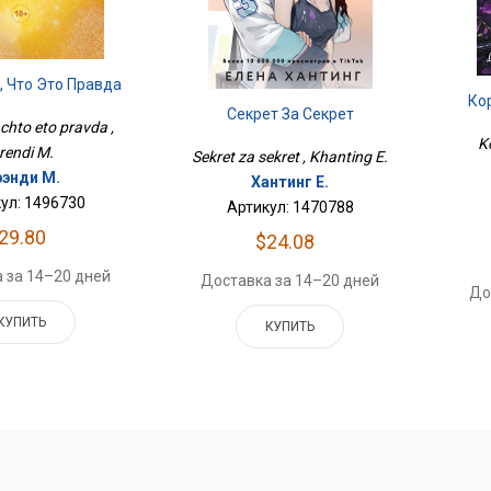
, Что Это Правда
Ко
Секрет За Секрет
 chto eto pravda ,
K
rendi M.
Sekret za sekret , Khanting E.
рэнди М.
Хантинг Е.
ул: 1496730
Артикул: 1470788
29.80
$24.08
 за 14–20 дней
Доставка за 14–20 дней
До
КУПИТЬ
КУПИТЬ