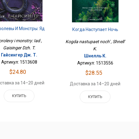
ролевы И Монстры: Яд
Когда Наступает Ночь
orolevy i monstry: Iad ,
Kogda nastupaet noch' , Shnell'
Gaisinger Dzh. T.
K.
Гайсингер Дж. Т.
Шнелль К.
Артикул: 1513608
Артикул: 1513556
$24.80
$28.55
ставка за 14–20 дней
Доставка за 14–20 дней
КУПИТЬ
КУПИТЬ