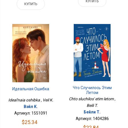
КУПИТЬ
КУПИТЬ
Что Случилось Этим
Идеальная Ошибка
Летом
Chto sluchilos' etim letom ,
Ideal'naia oshibka , Veil K.
Beili T.
Вэйл К.
Бейли Т.
Артикул: 1551091
Артикул: 1404286
$25.34
$22.84