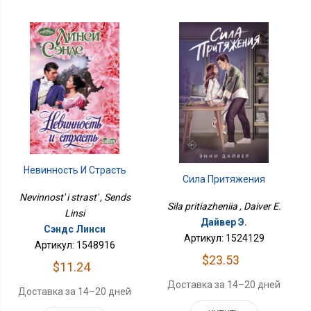
Невинность И Страсть
Сила Притяжения
Nevinnost' i strast' , Sends
Sila pritiazheniia , Daiver E.
Linsi
Дайвер Э.
Сэндс Линси
Артикул: 1524129
Артикул: 1548916
$23.53
$11.24
Доставка за 14–20 дней
Доставка за 14–20 дней