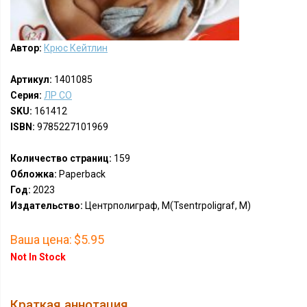
Автор:
Крюс Кейтлин
Артикул:
1401085
Серия:
ЛР СО
SKU:
161412
ISBN:
9785227101969
Количество страниц:
159
Обложка:
Paperback
Год:
2023
Издательство:
Центрполиграф, М(Tsentrpoligraf, M)
Ваша цена:
$5.95
Not In Stock
Краткая аннотация