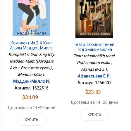
Комплект Из 2-Х Книг
Театр Тающих Теней.
Ильзы Мэдден-Миллз:
Под Знаком Волка
(Дорогая Ава + Брось
Komplekt iz 2-kh knig Il'zy
Teatr taiushchikh tenei.
Мне Вызов)
Medden-Millz: (Dorogaia
Pod znakom volka ,
Ava + Bros' mne vyzov) ,
Afanas'eva E.I.
Medden-Millz I.
Афанасьева Е.И.
Мэдден-Миллз И.
Артикул: 1456007
Артикул: 1622516
$23.53
$34.09
Доставка за 14–20 дней
Доставка за 14–20 дней
КУПИТЬ
КУПИТЬ