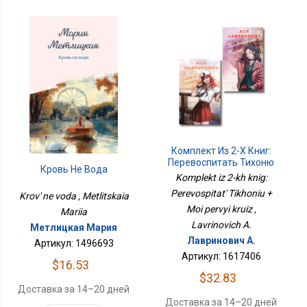
Комплект Из 2-Х Книг:
Перевоспитать Тихоню
Кровь Не Вода
+ Мой Первый Круиз
Komplekt iz 2-kh knig:
Perevospitat' Tikhoniu +
Krov' ne voda , Metlitskaia
Moi pervyi kruiz ,
Mariia
Lavrinovich A.
Метлицкая Мария
Лавринович А.
Артикул: 1496693
Артикул: 1617406
$16.53
$32.83
Доставка за 14–20 дней
Доставка за 14–20 дней