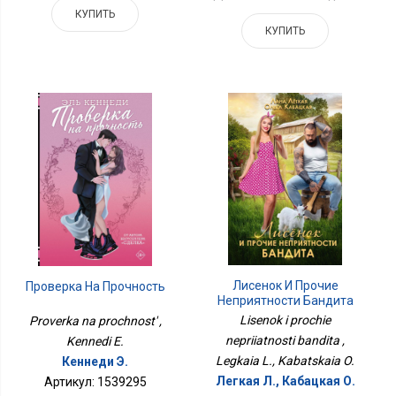
КУПИТЬ
КУПИТЬ
Лисенок И Прочие
Проверка На Прочность
Неприятности Бандита
Lisenok i prochie
Proverka na prochnost' ,
nepriiatnosti bandita ,
Kennedi E.
Legkaia L., Kabatskaia O.
Кеннеди Э.
Легкая Л., Кабацкая О.
Артикул: 1539295