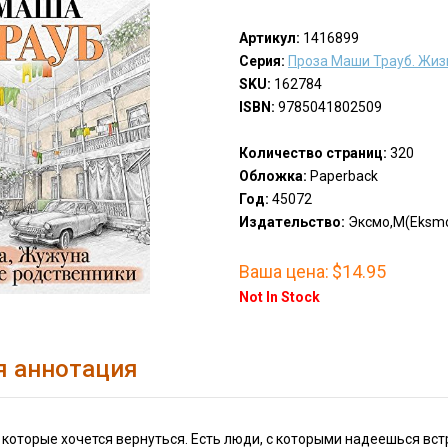
Артикул:
1416899
Серия:
Проза Маши Трауб. Жизн
SKU:
162784
ISBN:
9785041802509
Количество страниц:
320
Обложка:
Paperback
Год:
45072
Издательство:
Эксмо,М(Eksm
Ваша цена:
$14.95
Not In Stock
я аннотация
в которые хочется вернуться. Есть люди, с которыми надеешься вст