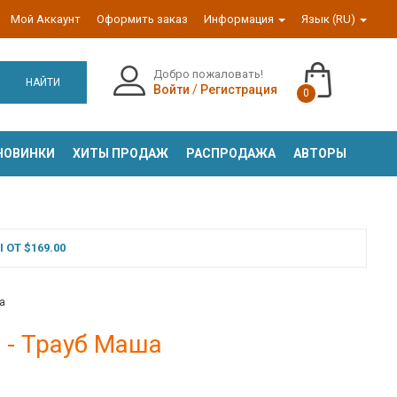
Мой Аккаунт
Оформить заказ
Информация
Язык (RU)
Добро пожаловать!
НАЙТИ
Войти
/
Регистрация
0
НОВИНКИ
ХИТЫ ПРОДАЖ
РАСПРОДАЖА
АВТОРЫ
ОТ $169.00
а
 - Трауб Маша