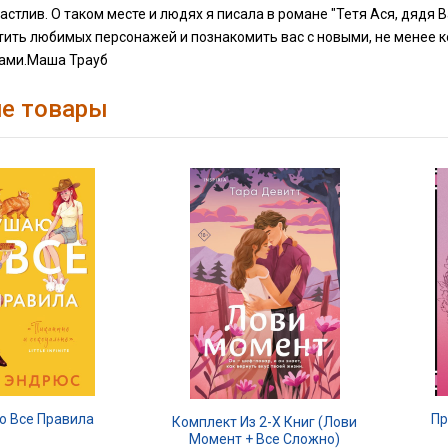
астлив. О таком месте и людях я писала в романе "Тетя Ася, дядя В
стить любимых персонажей и познакомить вас с новыми, не менее
ами.Маша Трауб
е товары
ю Все Правила
Пр
Комплект Из 2-Х Книг (Лови
Момент + Все Сложно)