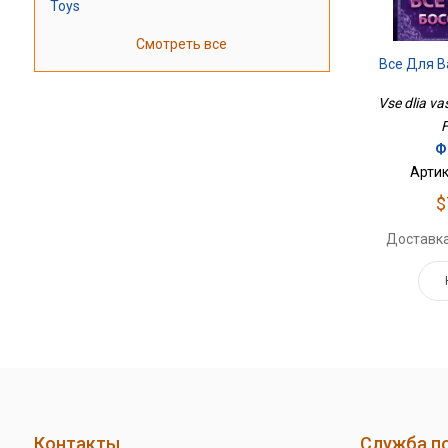
Toys
Смотреть все
Все Для В
Vse dlia va
F
Ф
Артик
$
Доставка
Контакты
Служба п