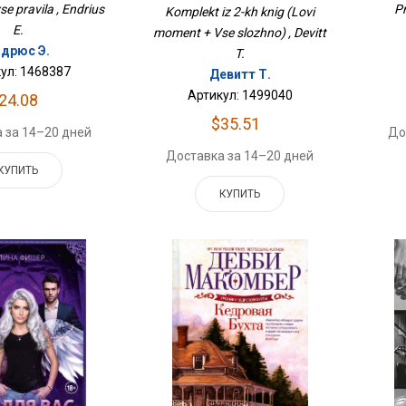
e pravila , Endrius
Pr
Komplekt iz 2-kh knig (Lovi
E.
moment + Vse slozhno) , Devitt
ндрюс Э.
T.
ул: 1468387
Девитт Т.
Артикул: 1499040
24.08
$35.51
 за 14–20 дней
До
Доставка за 14–20 дней
КУПИТЬ
КУПИТЬ