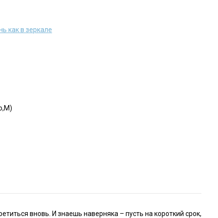
ь как в зеркале
o,M)
ретиться вновь. И знаешь наверняка – пусть на короткий срок,