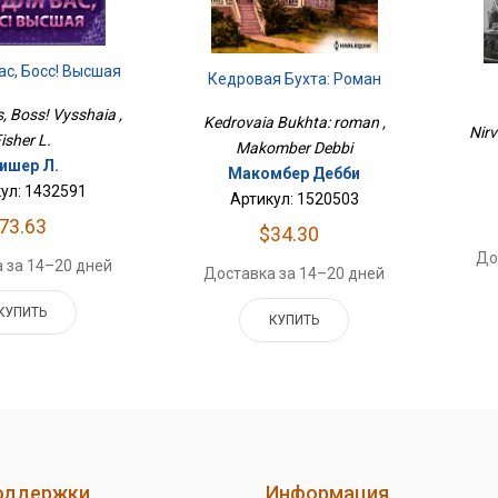
ас, Босс! Высшая
Кедровая Бухта: Роман
s, Boss! Vysshaia ,
Kedrovaia Bukhta: roman ,
Nirv
isher L.
Makomber Debbi
ишер Л.
Макомбер Дебби
ул: 1432591
Артикул: 1520503
73.63
$34.30
До
 за 14–20 дней
Доставка за 14–20 дней
КУПИТЬ
КУПИТЬ
оддержки
Информация