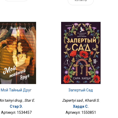
КУПИТЬ
Мой Тайный Друг
Запертый Сад
oi tainyi drug , Star E.
Zapertyi sad , Khardi S.
Стар Э.
Харди С.
Артикул: 1534457
Артикул: 1550851