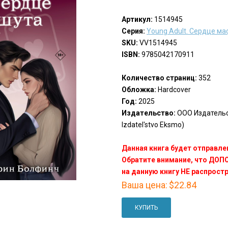
Артикул:
1514945
Серия:
Young Adult. Сердце м
SKU:
VV1514945
ISBN:
9785042170911
Количество страниц:
352
Обложка:
Hardcover
Год:
2025
Издательство:
ООО Издатель
Izdatel'stvo Eksmo)
Данная книга будет отправлен
Обратите внимание, что ДО
на данную книгу НЕ распрост
Ваша цена:
$22.84
КУПИТЬ