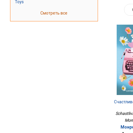
Toys
Смотреть все
Счастлив
Schastliva
Monr
Монро