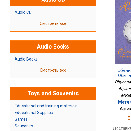
Audio CD
Смотреть все
Audio Books
Audio Books
Смотреть все
Обычн
Обычн
Obychnai
obychny
Toys and Souvenirs
Metli
Метли
Educational and training materials
Артик
Educational Supplies
$
Games
Souvenirs
Доставка