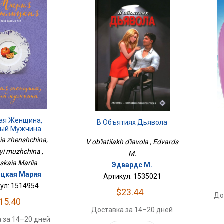
ая Женщина,
В Объятиях Дьявола
ый Мужчина
a zhenshchina,
V ob'iatiiakh d'iavola , Edvards
i muzhchina ,
M.
tskaia Mariia
Эдвардс М.
цкая Мария
Артикул: 1535021
ул: 1514954
$23.44
До
15.40
Доставка за 14–20 дней
 за 14–20 дней