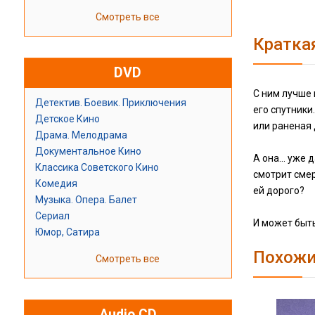
Смотреть все
Кратка
DVD
С ним лучше 
Детектив. Боевик. Приключения
его спутники
Детское Кино
или раненая
Драма. Мелодрама
Документальное Кино
А она… уже д
Классика Советского Кино
смотрит смер
Комедия
ей дорого?
Музыка. Опера. Балет
Сериал
И может быть
Юмор, Сатира
Похожи
Смотреть все
Audio CD