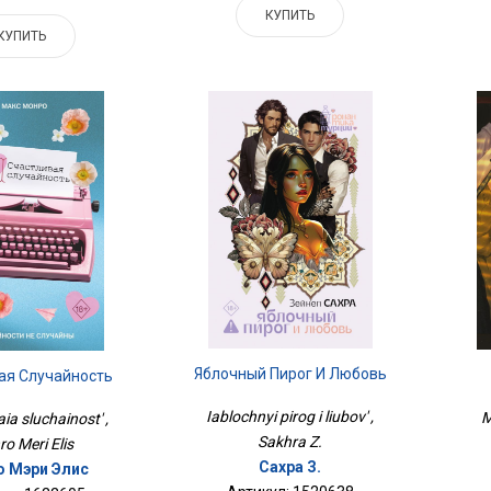
КУПИТЬ
КУПИТЬ
Яблочный Пирог И Любовь
ая Случайность
Iablochnyi pirog i liubov' ,
M
ia sluchainost' ,
Sakhra Z.
o Meri Elis
Сахра З.
 Мэри Элис