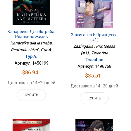
Канарейка Для Ястреба.
Зажигалка И Принцесса
Реальная Жизнь
(#1)
Kanareika dlia iastreba.
Zazhigalka i Printsessa
Real'naia zhizn' , Gur A.
(#1) , Twentine
Гур А.
Twentine
Артикул: 1458199
Артикул: 1496768
$86.94
$35.51
Доставка за 14–20 дней
Доставка за 14–20 дней
КУПИТЬ
КУПИТЬ