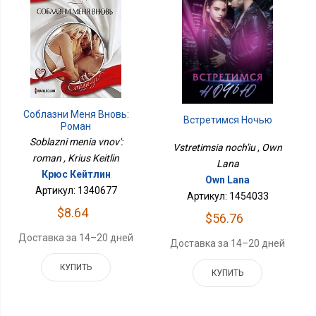
Соблазни Меня Вновь:
Встретимся Ночью
Роман
Soblazni menia vnov':
Vstretimsia noch'iu , Own
roman , Krius Keitlin
Lana
Крюс Кейтлин
Own Lana
Артикул: 1340677
Артикул: 1454033
$8.64
$56.76
Доставка за 14–20 дней
Доставка за 14–20 дней
КУПИТЬ
КУПИТЬ