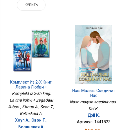
КУПИТЬ
Комплект Из 2-Х Книг:
Лавина Любви +
Наш Малыш Соединит
Загадаю Любовь
Komplekt iz 2-kh knig:
Нас
Lavina liubvi + Zagadaiu
Nash malysh soedinit nas ,
liubov' , Khoup A., Svon T.,
Dei K.
Belinskaia A.
Дэй К.
Хоуп А., Свон Т.,
Артикул: 1441823
Белинская А.