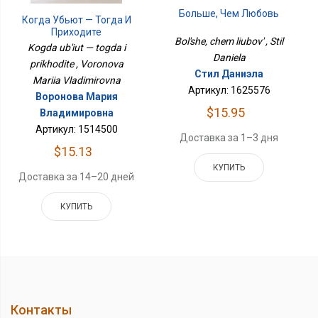
Больше, Чем Любовь
Когда Убьют — Тогда И
Приходите
Bol'she, chem liubov' , Stil
Kogda ub'iut — togda i
Daniela
prikhodite , Voronova
Стил Даниэла
Mariia Vladimirovna
Артикул: 1625576
Воронова Мария
$15.95
Владимировна
Артикул: 1514500
Доставка за 1–3 дня
$15.13
КУПИТЬ
Доставка за 14–20 дней
КУПИТЬ
Контакты