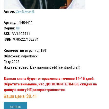
Автор:
СенДжон Я.
Артикул:
1404411
Серия:
ЛР
SKU:
VV1404411
ISBN:
9785227102874
Количество страниц:
159
Обложка:
Paperback
Год:
2023
Издательство:
Центрполиграф(Tsentrpoligraf)
Данная книга будет отправлена в течение 14-16 дней.
Обратите внимание, что ДОПОЛНИТЕЛЬНЫЕ скидки на
данную книгу НЕ распространяются.
Ваша цена:
$8.41
КУПИТЬ