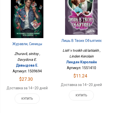
Лишь В Твоих Объятиях
Журавли, Синицы
Lish' v tvoikh ob'iatiiakh ,
Zhuravli, sinitsy ,
Linden Kerolain
Davydova E.
Линден Кэролайн
Давыдова Е.
Артикул: 1551410
Артикул: 1509694
$11.24
$27.30
Доставка за 14–20 дней
Доставка за 14–20 дней
КУПИТЬ
КУПИТЬ