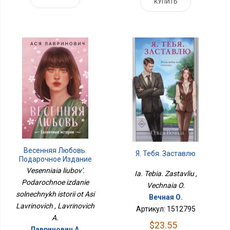
КУПИТЬ
Весенняя Любовь.
Я. Тебя. Заставлю
Подарочное Издание
Солнечных Историй От
Vesenniaia liubov'.
Ia. Tebia. Zastavliu ,
Аси Лавринович
Podarochnoe izdanie
Vechnaia O.
solnechnykh istorii ot Asi
Вечная О.
Lavrinovich , Lavrinovich
Артикул: 1512795
A.
$23.55
Лавринович А.