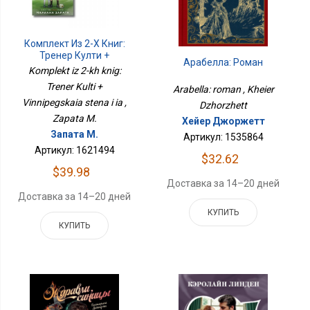
Комплект Из 2-Х Книг:
Тренер Култи +
Арабелла: Роман
Виннипегская Стена И Я
Komplekt iz 2-kh knig:
Trener Kulti +
Arabella: roman , Kheier
Vinnipegskaia stena i ia ,
Dzhorzhett
Zapata M.
Хейер Джоржетт
Запата М.
Артикул: 1535864
Артикул: 1621494
$32.62
$39.98
Доставка за 14–20 дней
Доставка за 14–20 дней
КУПИТЬ
КУПИТЬ