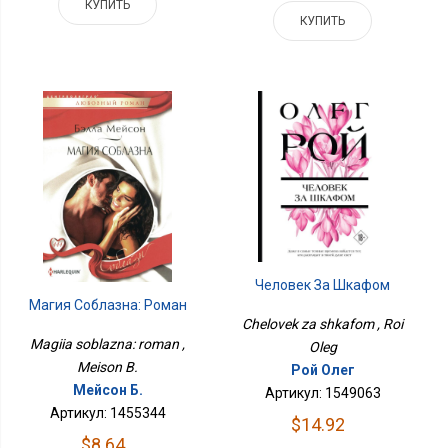
КУПИТЬ
КУПИТЬ
Человек За Шкафом
Магия Соблазна: Роман
Chelovek za shkafom , Roi
Magiia soblazna: roman ,
Oleg
Meison B.
Рой Олег
Мейсон Б.
Артикул: 1549063
Артикул: 1455344
$14.92
$8.64