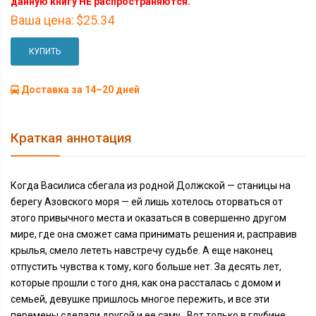
данную книгу НЕ распространяются.
Ваша цена:
$25.34
КУПИТЬ
Доставка за 14–20 дней
Краткая аннотация
Когда Василиса сбегала из родной Должской — станицы на
берегу Азовского моря — ей лишь хотелось оторваться от
этого привычного места и оказаться в совершенно другом
мире, где она сможет сама принимать решения и, расправив
крылья, смело лететь навстречу судьбе. А еще наконец
отпустить чувства к тому, кого больше нет. За десять лет,
которые прошли с того дня, как она рассталась с домом и
семьей, девушке пришлось многое пережить, и все эти
перемены сделали другой и ее саму.. Вот только в глубине