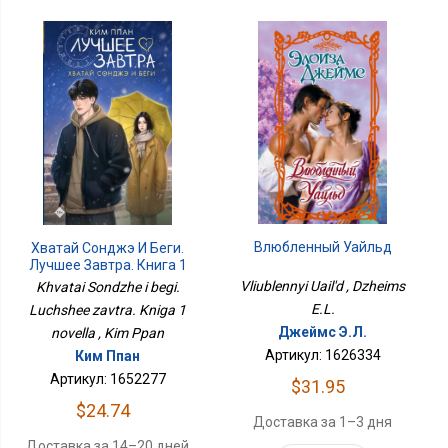
Влюбленный Уайльд
Хватай Сонджэ И Беги.
Лучшее Завтра. Книга 1
Новелла
Vliublennyi Uail'd , Dzheims
Khvatai Sondzhe i begi.
E.L.
Luchshee zavtra. Kniga 1
Джеймс Э.Л.
novella , Kim Ppan
Артикул: 1626334
Ким Ппан
Артикул: 1652277
$31.95
$24.74
Доставка за 1–3 дня
Доставка за 14–20 дней