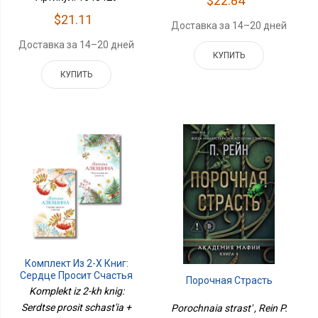
$22.84
$21.11
Доставка за 14–20 дней
Доставка за 14–20 дней
КУПИТЬ
КУПИТЬ
Комплект Из 2-Х Книг:
Сердце Просит Счастья
Порочная Страсть
+ Моя Нечаянная
Komplekt iz 2-kh knig:
Радость
Serdtse prosit schast'ia +
Porochnaia strast' , Rein P.