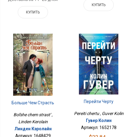
КУПИТЬ
КУПИТЬ
Перейти Черту
Больше Чем Страсть
Pereiti chertu , Guver Kolin
Bol'she chem strast' ,
Гувер Колин
Linden Kerolain
Артикул: 1652178
Линден Кэролайн
Артикул: 1648429