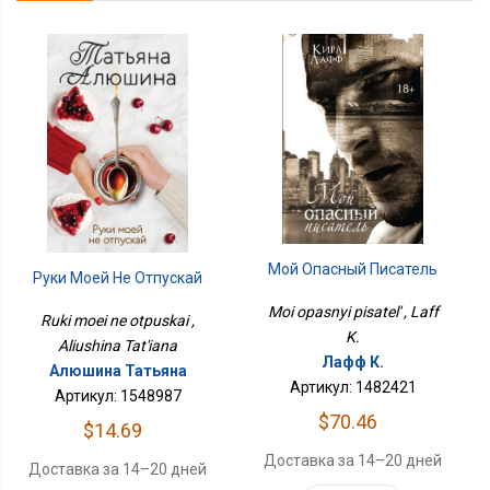
Мой Опасный Писатель
Руки Моей Не Отпускай
Moi opasnyi pisatel' , Laff
Ruki moei ne otpuskai ,
K.
Aliushina Tat'iana
Лафф К.
Алюшина Татьяна
Артикул: 1482421
Артикул: 1548987
$70.46
$14.69
Доставка за 14–20 дней
Доставка за 14–20 дней