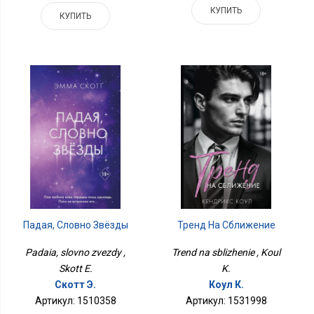
КУПИТЬ
КУПИТЬ
Тренд На Сближение
Падая, Словно Звёзды
Trend na sblizhenie , Koul
Padaia, slovno zvezdy ,
K.
Skott E.
Коул К.
Скотт Э.
Артикул: 1531998
Артикул: 1510358