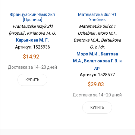
Французский Язык 2кл
Математика 3кл Ч1
[Прописи]
Учебник
Frantsuzskii iazyk 2kl
Matematika 3kl ch1
[Propisi] , Kir'ianova M. G.
Uchebnik , Moro M.I.,
Кирьянова М. Г.
Bantova M.A., Bel'tiukova
Артикул: 1525936
G.V. i dr.
Моро М.И., Бантова
$14.92
М.А., Бельтюкова Г.В. и
Доставка за 14–20 дней
др.
Артикул: 1528577
КУПИТЬ
$39.83
Доставка за 14–20 дней
КУПИТЬ