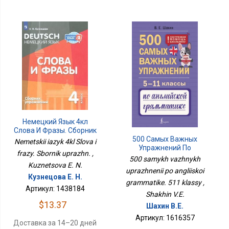
Немецкий Язык 4кл
Слова И Фразы. Сборник
500 Самых Важных
Упражн.
Nemetskii iazyk 4kl Slova i
Упражнений По
frazy. Sbornik uprazhn. ,
Английской Грамматике.
500 samykh vazhnykh
511 Классы
Kuznetsova E. N.
uprazhnenii po angliiskoi
Кузнецова Е. Н.
grammatike. 511 klassy ,
Артикул: 1438184
Shakhin V.E.
$13.37
Шахин В.Е.
Артикул: 1616357
Доставка за 14–20 дней