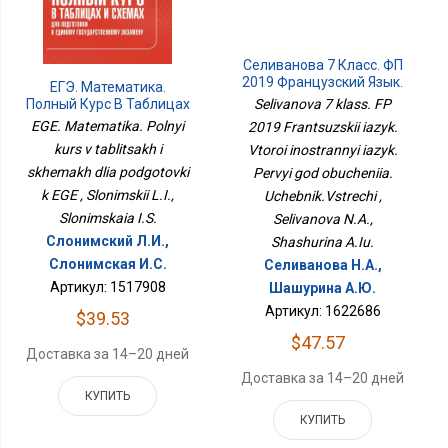
Селиванова 7 Класс. ФП
2019 Французский Язык.
ЕГЭ. Математика.
Второй Иностранный
Полный Курс В Таблицах
Selivanova 7 klass. FP
Язык. Первый Год
И Схемах Для
EGE. Matematika. Polnyi
2019 Frantsuzskii iazyk.
Обучения.
Подготовки К ЕГЭ
kurs v tablitsakh i
Vtoroi inostrannyi iazyk.
Учебник.Встречи
skhemakh dlia podgotovki
Pervyi god obucheniia.
k EGE , Slonimskii L.I.,
Uchebnik.Vstrechi ,
Slonimskaia I.S.
Selivanova N.A.,
Слонимский Л.И.,
Shashurina A.Iu.
Слонимская И.С.
Селиванова Н.А.,
Артикул: 1517908
Шашурина А.Ю.
Артикул: 1622686
$39.53
$47.57
Доставка за 14–20 дней
Доставка за 14–20 дней
КУПИТЬ
КУПИТЬ