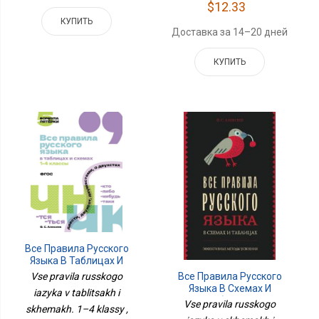
$12.33
КУПИТЬ
Доставка за 14–20 дней
КУПИТЬ
Все Правила Русского
Языка В Таблицах И
Схемах. 1–4 Классы
Vse pravila russkogo
Все Правила Русского
Языка В Схемах И
iazyka v tablitsakh i
Таблицах
Vse pravila russkogo
skhemakh. 1–4 klassy ,