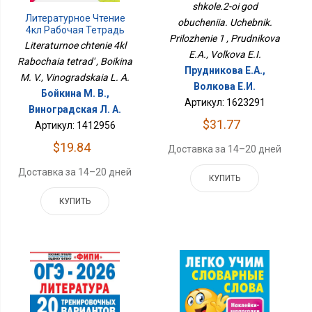
shkole.2-oi god
Литературное Чтение
obucheniia. Uchebnik.
4кл Рабочая Тетрадь
Prilozhenie 1 , Prudnikova
Literaturnoe chtenie 4kl
E.A., Volkova E.I.
Rabochaia tetrad' , Boikina
Прудникова Е.А.,
M. V., Vinogradskaia L. A.
Волкова Е.И.
Бойкина М. В.,
Артикул: 1623291
Виноградская Л. А.
$31.77
Артикул: 1412956
$19.84
Доставка за 14–20 дней
Доставка за 14–20 дней
КУПИТЬ
КУПИТЬ