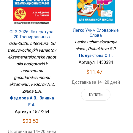
Легко Учим Словарные
ОГЭ-2026. Литература.
Слова
20 Тренировочных
Legko uchim slovarnye
Вариантов
OGE-2026. Literatura. 20
Экзаменационных
slova , Poluektova S.P.
trenirovochnykh variantov
Работ Для Подготовки К
Полуэктова С.П.
ekzamenatsionnykh rabot
Основному
Государственному
Артикул: 1450384
dlia podgotovki k
Экзамену
osnovnomu
$11.47
gosudarstvennomu
Доставка за 14–20 дней
ekzamenu , Fedorov A.V.,
Zinina E.A.
КУПИТЬ
Федоров А.В., Зинина
Е.А.
Артикул: 1527254
$23.53
Доставка за 14–20 дней