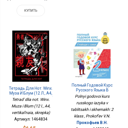
КУПИТЬ
Полный Годовой Курс
Тетрадь Для Нот. Winx.
Русского Языка В
Муза И Блум (12 Л., А4,
Таблицах И Схемах: 2
Polnyi godovoi kurs
Вертикальная, Скрепка)
Tetrad' dlia not. Winx.
Класс
russkogo iazyka v
Muza i Blum (12 l., A4,
tablitsakh i skhemakh: 2
vertikal'naia, skrepka)
klass , Prokof'ev V.N.
Артикул: 1464834
Прокофьев В.Н.