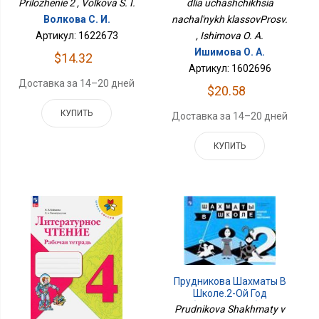
Prilozhenie 2 , Volkova S. I.
dlia uchashchikhsia
Волкова С. И.
nachal'nykh klassovProsv.
Артикул: 1622673
, Ishimova O. A.
Ишимова О. А.
$14.32
Артикул: 1602696
Доставка за 14–20 дней
$20.58
КУПИТЬ
Доставка за 14–20 дней
КУПИТЬ
Прудникова Шахматы В
Школе.2-Ой Год
Обучения. Учебник.
Prudnikova Shakhmaty v
Приложение 1