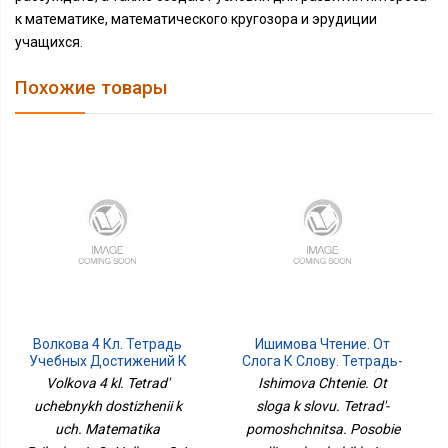
к математике, математического кругозора и эрудиции
учащихся.
Похожие товары
Волкова 4 Кл. Тетрадь
Ишимова Чтение. От
Учебных Достижений К
Слога К Слову. Тетрадь-
Уч. Математика
Помощница. Пособие
Volkova 4 kl. Tetrad'
Ishimova Chtenie. Ot
Приложение 2
Для Учащихся
uchebnykh dostizhenii k
sloga k slovu. Tetrad'-
Начальных
uch. Matematika
pomoshchnitsa. Posobie
КлассовПросв.