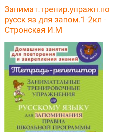
Занимат.тренир.упражн.по
русск яз для запом.1-2кл -
Стронская И.М