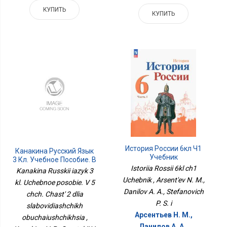
КУПИТЬ
КУПИТЬ
История России 6кл Ч1
Канакина Русский Язык
Учебник
3 Кл. Учебное Пособие. В
5 Чч. Часть 2 Для
Istoriia Rossii 6kl ch1
Kanakina Russkii iazyk 3
Слабовидящих
Uchebnik , Arsent'ev N. M.,
kl. Uchebnoe posobie. V 5
Обучающихся
Danilov A. A., Stefanovich
chch. Chast' 2 dlia
P. S. i
slabovidiashchikh
Арсентьев Н. М.,
obuchaiushchikhsia ,
Данилов А. А.,