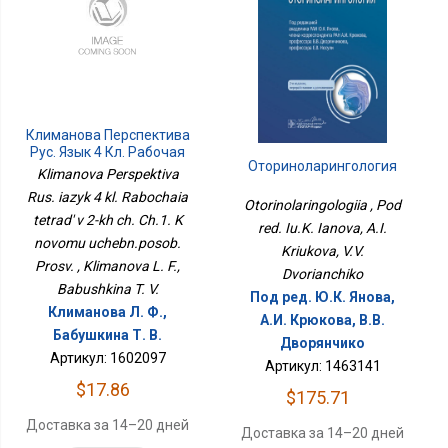
Климанова Перспектива
Рус. Язык 4 Кл. Рабочая
Оториноларингология
Тетрадь В 2-Х Ч. Ч.1. К
Klimanova Perspektiva
Новому Учебн.пособ.
Rus. iazyk 4 kl. Rabochaia
Просв.
Otorinolaringologiia , Pod
tetrad' v 2-kh ch. Ch.1. K
red. Iu.K. Ianova, A.I.
novomu uchebn.posob.
Kriukova, V.V.
Prosv. , Klimanova L. F.,
Dvorianchiko
Babushkina T. V.
Под ред. Ю.К. Янова,
Климанова Л. Ф.,
А.И. Крюкова, В.В.
Бабушкина Т. В.
Дворянчико
Артикул: 1602097
Артикул: 1463141
$17.86
$175.71
Доставка за 14–20 дней
Доставка за 14–20 дней