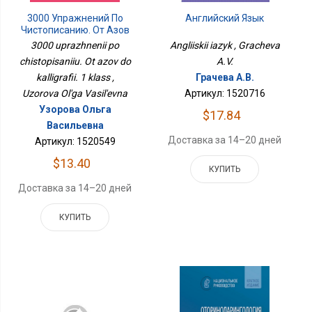
3000 Упражнений По
Английский Язык
Чистописанию. От Азов
До Каллиграфии. 1
3000 uprazhnenii po
Angliiskii iazyk , Gracheva
Класс
chistopisaniiu. Ot azov do
A.V.
kalligrafii. 1 klass ,
Грачева А.В.
Uzorova Ol'ga Vasil'evna
Артикул: 1520716
Узорова Ольга
$17.84
Васильевна
Доставка за 14–20 дней
Артикул: 1520549
$13.40
КУПИТЬ
Доставка за 14–20 дней
КУПИТЬ