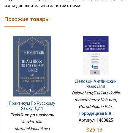
и для дополнительных занятий с ними.
Похожие товары
Деловой Английский
Язык Для
Менеджеров.Уч.пос
Delovoi angliiskii iazyk dlia
menedzherov.Uch.pos ,
Практикум По Русскому
Gorodetskaia E.Ia.
Языку: Для
Городецкая Е.Я.
Старшеклассников И
Praktikum po russkomu
Абитуриентов
Артикул: 1460825
iazyku: dlia
starsheklassnikov i
$26.13