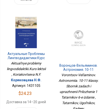
Актуальные Проблемы
Лингводидактики.Курс
Лекций
Aktual'nye problemy
Воронцов-Вельяминов.
lingvodidaktiki.Kurs lektsii
Астрономия. 10-11
Классы. Сборник Задач
, Koriakovtseva N.F.
Vorontsov-Vel'iaminov.
И Упражнений
Коряковцева Н.Ф.
Astronomiia. 10-11 klassy.
Приложение 1
Артикул: 1431105
Татарников 6-Е Издание
Sbornik zadach i
uprazhnenii Prilozhenie 1
$24.23
Tatarnikov 6-e izdanie ,
Доставка за 14–20 дней
Tatarnikov, Ugol'nikov,
Fadeev