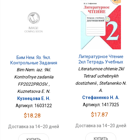
Литературное Чтение
Бим Нем. Яз. 9кл.
2кл Тетрадь Учебных
Контрольные Задания
Достижений
ФП2022ПРОСВ.
Literaturnoe chtenie 2kl
Bim Nem. iaz. 9kl.
Tetrad' uchebnykh
Kontrol'nye zadaniia
dostizhenii , Stefanenko N.
FP2022PROSV. ,
A.
Kuznetsova E. N.
Стефаненко Н. А.
Кузнецова Е. Н.
Артикул: 1417325
Артикул: 1603122
$17.87
$18.28
Доставка за 14–20 дней
Доставка за 14–20 дней
КУПИТЬ
КУПИТЬ