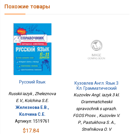
Похожие товары
Русский Язык
Кузовлев Англ. Язык 3
Кл. Грамматический
Справочник С Упраж.
Russkii iazyk , Zheleznova
Kuzovlev Angl. iazyk 3 kl.
ФГОС Просв.
E.V., Kolchina S.E.
Grammaticheskii
Железнова Е.В.,
spravochnik s uprazh.
Колчина С.Е.
FGOS Prosv. , Kuzovlev V.
Артикул: 1519761
P., Pastukhova S. A.,
Strel'nikova O. V
$17.84