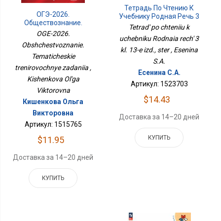
Тетрадь По Чтению К
ОГЭ-2026.
Учебнику Родная Речь 3
Обществознание.
Кл. 13-Е Изд., Стер
Tetrad' po chteniiu k
Тематические
OGE-2026.
uchebniku Rodnaia rech' 3
Тренировочные
Obshchestvoznanie.
Задания
kl. 13-e izd., ster , Esenina
Tematicheskie
S.A.
trenirovochnye zadaniia ,
Есенина С.А.
Kishenkova Ol'ga
Артикул: 1523703
Viktorovna
$14.43
Кишенкова Ольга
Викторовна
Доставка за 14–20 дней
Артикул: 1515765
КУПИТЬ
$11.95
Доставка за 14–20 дней
КУПИТЬ