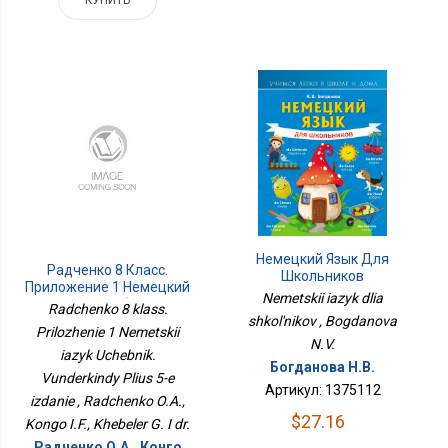
Немецкий Язык Для
Радченко 8 Класс.
Школьников
Приложение 1 Немецкий
Nemetskii iazyk dlia
Язык Учебник.
Radchenko 8 klass.
Вундеркинды Плюс 5-Е
shkol'nikov , Bogdanova
Prilozhenie 1 Nemetskii
Издание
N.V.
iazyk Uchebnik.
Богданова Н.В.
Vunderkindy Plius 5-e
Артикул: 1375112
izdanie , Radchenko O.A.,
$27.16
Kongo I.F., Khebeler G. I dr.
Радченко О.А., Конго