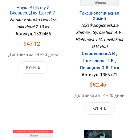
Наука В Шутку И
Всерьез: Для Детей 7-
Токсикологическая
10 Лет
Химия
Nauka v shutku i vser'ez:
Toksikologicheskaia
dlia detei 7-10 let
khimiia , Syroeshkin A.V.,
Артикул: 1533465
Pleteneva T.V., Levitskaia
$47.12
O.V. Pod
Сыроешкин А.В.,
Доставка за 14–20 дней
Плетенева Т.В.,
Левицкая О.В. Под
КУПИТЬ
Артикул: 1355771
$82.46
Доставка за 14–20 дней
КУПИТЬ