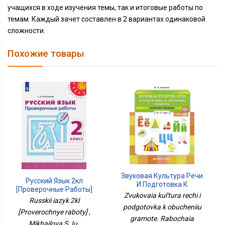
учащихся в ходе изучения темы, так и итоговые работы по
темам. Каждый зачет составлен в 2 вариантах одинаковой
сложности.
Похожие товары
Звуковая Культура Речи
Русский Язык 2кл
И Подготовка К
[Проверочные Работы]
Обучению Грамоте.
Zvukovaia kul'tura rechi i
Russkii iazyk 2kl
Рабочая Тетрадь. 6-7
podgotovka k obucheniiu
Лет
[Proverochnye raboty] ,
gramote. Rabochaia
Mikhailova S. Iu.