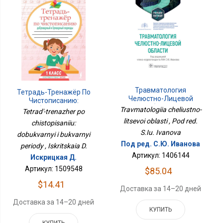
Травматология
Тетрадь-Тренажёр По
Челюстно-Лицевой
Чистописанию:
Области
Добукварный И
Travmatologiia cheliustno-
Tetrad'-trenazher po
Букварный Периоды
litsevoi oblasti , Pod red.
chistopisaniiu:
S.Iu. Ivanova
dobukvarnyi i bukvarnyi
Под ред. С.Ю. Иванова
periody , Iskritskaia D.
Артикул: 1406144
Искрицкая Д.
Артикул: 1509548
$85.04
$14.41
Доставка за 14–20 дней
Доставка за 14–20 дней
КУПИТЬ
КУПИТЬ