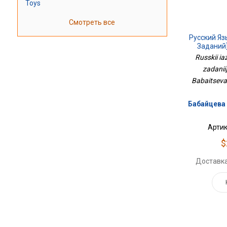
Toys
Смотреть все
Русский Яз
Заданий]
Russkii ia
zadanii]
Babaitseva
Бабайцева 
Артик
$
Доставка