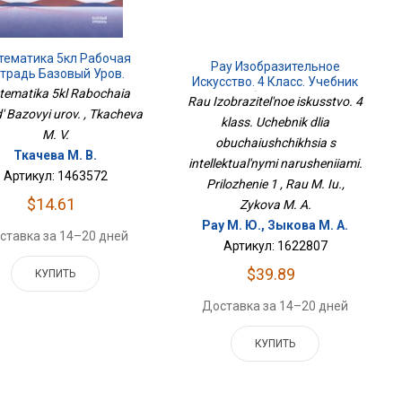
тематика 5кл Рабочая
Рау Изобразительное
традь Базовый Уров.
Искусство. 4 Класс. Учебник
ematika 5kl Rabochaia
Для Обучающихся С
Rau Izobrazitel'noe iskusstvo. 4
Интеллектуальными
d' Bazovyi urov. , Tkacheva
klass. Uchebnik dlia
Нарушениями. Приложение 1
M. V.
obuchaiushchikhsia s
Ткачева М. В.
intellektual'nymi narusheniiami.
Артикул: 1463572
Prilozhenie 1 , Rau M. Iu.,
$14.61
Zykova M. A.
Рау М. Ю., Зыкова М. А.
ставка за 14–20 дней
Артикул: 1622807
$39.89
КУПИТЬ
Доставка за 14–20 дней
КУПИТЬ