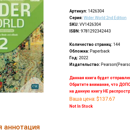
Артикул:
1426304
Серия:
Wider World 2nd Edition
SKU:
VV1426304
ISBN:
9781292342443
Количество страниц:
144
Обложка:
Paperback
Год:
2022
Издательство:
Pearson(Pears
Данная книга будет отправлен
Обратите внимание, что ДО
на данную книгу НЕ распрост
Ваша цена:
$137.67
Not In Stock
я аннотация