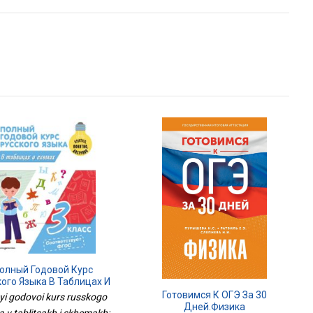
олный Годовой Курс
кого Языка В Таблицах И
Схемах: 3 Класс
Готовимся К ОГЭ За 30
yi godovoi kurs russkogo
Дней.Физика
a v tablitsakh i skhemakh: