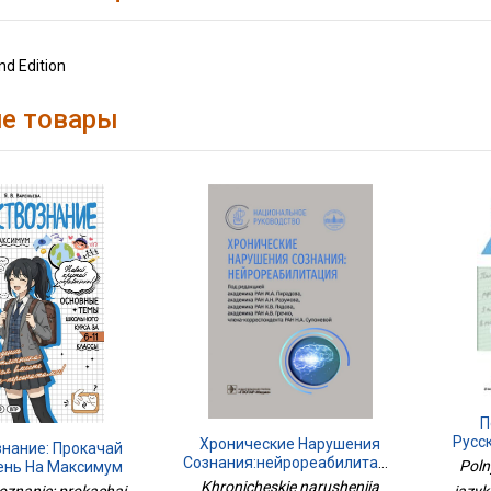
nd Edition
е товары
П
Русс
Хронические Нарушения
нание: Прокачай
Сознания:нейрореабилитация
Poln
ень На Максимум
Khronicheskie narusheniia
iazyk