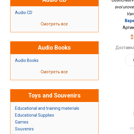
Obshchestvo
svoi urov
Audio CD
Vare
Варе
Смотреть все
Артик
$
Audio Books
Доставка
Audio Books
Смотреть все
Toys and Souvenirs
Educational and training materials
Educational Supplies
Games
Souvenirs