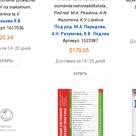
znanie: prokachai
soznaniia:neiroreabilitatsiia ,
3
en' na maksimum ,
Pod red. M.A. Piradova, A.N.
n'eva Ia.V.
Razumova, K.V. Liadova
ньева Я.В.
Под ред. М.А. Пирадова,
ул: 1617536
А.Н. Разумова, К.В. Лядова
20.34
Артикул: 1523387
До
 за 14–20 дней
$170.05
Доставка за 14–20 дней
КУПИТЬ
КУПИТЬ