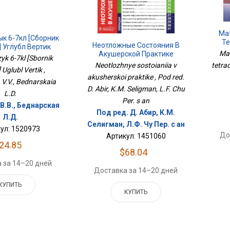
Ма
ык 6-7кл [Сборник
Те
Неотложные Состояния В
 Углубл Вертик
Mat
Акушерской Практике
zyk 6-7kl [Sbornik
tetra
Neotlozhnye sostoianiia v
 Uglubl Vertik ,
akusherskoi praktike , Pod red.
 V.V., Bednarskaia
D. Abir, K.M. Seligman, L.F. Chu
L.D.
Per. s an
В.В., Беднарская
Под ред. Д. Абир, К.М.
Л.Д.
Селигман, Л.Ф. Чу Пер. с ан
ул: 1520973
До
Артикул: 1451060
24.85
$68.04
 за 14–20 дней
Доставка за 14–20 дней
КУПИТЬ
КУПИТЬ