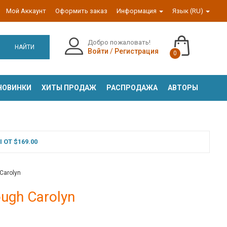
Мой Аккаунт
Оформить заказ
Информация
Язык (RU)
Добро пожаловать!
НАЙТИ
Войти
/
Регистрация
0
НОВИНКИ
ХИТЫ ПРОДАЖ
РАСПРОДАЖА
АВТОРЫ
ОТ $169.00
 Carolyn
ough Carolyn