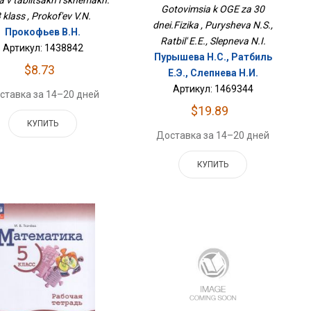
Gotovimsia k OGE za 30
 klass , Prokof'ev V.N.
dnei.Fizika , Purysheva N.S.,
Прокофьев В.Н.
Ratbil' E.E., Slepneva N.I.
Артикул: 1438842
Пурышева Н.С., Ратбиль
$8.73
Е.Э., Слепнева Н.И.
Артикул: 1469344
ставка за 14–20 дней
$19.89
КУПИТЬ
Доставка за 14–20 дней
КУПИТЬ