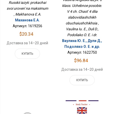
Максимум
Russkii iazyk: prokachai
Для Слабовидящих
klass. Uchebnoe posobie.
Обучающихся
svoi uroven' na maksimum
V 4 ch. Chast' 4 dlia
, Makhanova E.A.
slabovidiashchikh
Маханова Е.А.
obuchaiushchikhsia ,
Артикул: 1619256
Vaulina Iu. E., Duli D.,
$20.34
Podoliako O. E. i dr.
Ваулина Ю. Е., Дули Д.,
Доставка за 14–20 дней
Подоляко О. Е. и др.
Артикул: 1622750
КУПИТЬ
$96.84
Доставка за 14–20 дней
КУПИТЬ