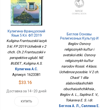
Кулигина Французский
Беглов Основы
Язык 5 Кл. ФП 2019
Религиозных Культур И
Учебник В 2 Чч. Ч.2
Kuligina Frantsuzskii iazyk
Светской Этики. Основы
Beglov Osnovy
Французский В
5 kl. FP 2019 Uchebnik v 2
Религиозных Культур
Перспективе Углубл. НЕ
religioznykh kul'tur i
Народов России. 4
chch. Ch.2 Frantsuzskii v
БУДЕТ
Класс. Учебное Пособие.
svetskoi etiki. Osnovy
perspektive uglubl. NE
В 2 Ч. Часть 1 Для
religioznykh kul'tur
Слабовидящих
BUDET , Kuligina A.S.
narodov Rossii. 4 klass.
Обучающихся
Кулигина А.С.
Uchebnoe posobie. V 2 ch.
Артикул: 1623381
Chast' 1 dlia
$33.16
slabovidiashchikh
obuchaiushchikhsia ,
Доставка за 14–20 дней
Beglov A. L., Saplina E. V.,
Tokareva E. S. i dr.
КУПИТЬ
Беглов А. Л., Саплина Е.