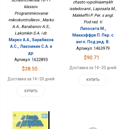
Микроконтроллеров
uchashchikhsia 10-11
chasto vypolniaemykh
klassov.
issledovanii , Laposata M.,
Programmirovanie
Makkeffri P. Per. s angl.
mikrokontrollerov , Marko
Pod red. V.
A.A., Barabanov A.S.,
Лапосата М.,
Lakomkin S.A. i dr.
Маккэффри П. Пер. с
Марко А.А., Барабанов
англ. Под ред. В.
А.С., Лакомкин С.А. и
Артикул: 1463979
др.
$90.71
Артикул: 1622893
Доставка за 14–20 дней
$38.55
Доставка за 14–20 дней
КУПИТЬ
КУПИТЬ