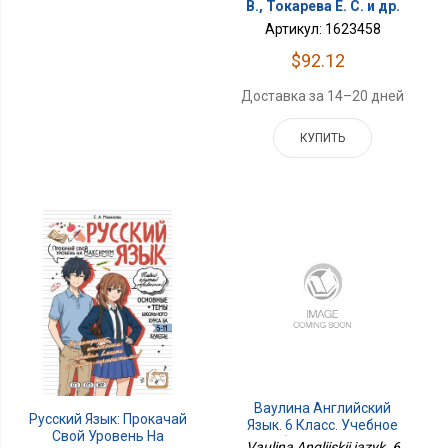
В., Токарева Е. С. и др.
Артикул: 1623458
$92.12
Доставка за 14–20 дней
КУПИТЬ
Ваулина Английский
Русский Язык: Прокачай
Язык. 6 Класс. Учебное
Свой Уровень На
Пособие. В 4 Ч. Часть 4
Vaulina Angliiskii iazyk. 6