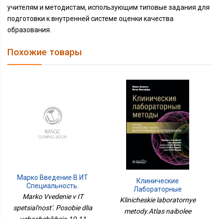
учителям и методистам, использующим типовые задания для
подготовки к внутренней системе оценки качества
образования.
Похожие товары
Марко Введение В ИТ
Клинические
Специальность.
Лабораторные
Пособие Для Учащихся
Marko Vvedenie v IT
Методы.Атлас Наиболее
Klinicheskie laboratornye
10-11 Классов.
Часто Выполняемых
spetsial'nost'. Posobie dlia
Программирование
metody.Atlas naibolee
Исследований