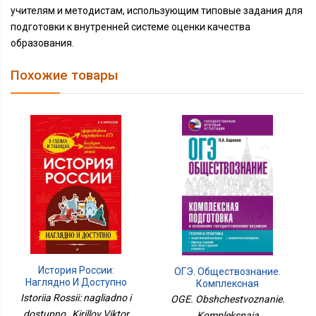
учителям и методистам, использующим типовые задания для
подготовки к внутренней системе оценки качества
образования.
Похожие товары
История России:
ОГЭ. Обществознание.
Наглядно И Доступно
Комплексная
Подготовка К
Istoriia Rossii: nagliadno i
OGE. Obshchestvoznanie.
Основному
dostupno , Kirillov Viktor
Kompleksnaia