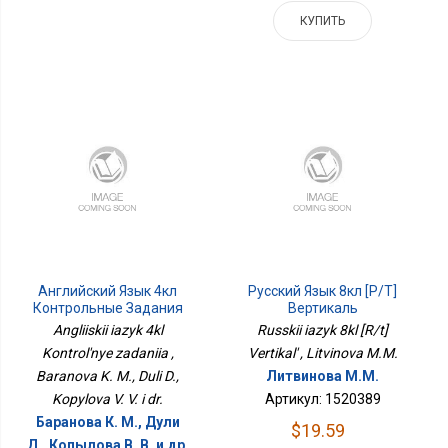
КУПИТЬ
Английский Язык 4кл
Русский Язык 8кл [Р/т]
Контрольные Задания
Вертикаль
Angliiskii iazyk 4kl
Russkii iazyk 8kl [R/t]
Kontrol'nye zadaniia ,
Vertikal' , Litvinova M.M.
Baranova K. M., Duli D.,
Литвинова М.М.
Kopylova V. V. i dr.
Артикул: 1520389
Баранова К. М., Дули
$19.59
Д., Копылова В. В. и др.