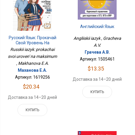
Английский Язык
Русский Язык: Прокачай
Angliiskii iazyk , Gracheva
Свой Уровень На
A.V.
Максимум
Russkii iazyk: prokachai
Грачева А.В.
svoi uroven' na maksimum
Артикул: 1505461
, Makhanova E.A.
$13.35
Маханова Е.А.
Артикул: 1619256
Доставка за 14–20 дней
$20.34
КУПИТЬ
Доставка за 14–20 дней
КУПИТЬ