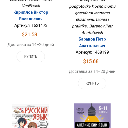
Государственному
Vasil'evich
podgotovka k osnovnomu
Экзамену: Теория И
Практика
Кириллов Виктор
gosudarstvennomu
Васильевич
ekzamenu: teoriia i
Артикул: 1621473
praktika , Baranov Petr
Anatol'evich
$21.58
Баранов Петр
Доставка за 14–20 дней
Анатольевич
Артикул: 1468199
КУПИТЬ
$15.68
Доставка за 14–20 дней
КУПИТЬ