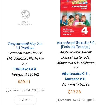
Английский Язык 4кл Ч2
Окружающий Мир 2кл
[Рабочая Тетрадь]
Ч1 Учебник
Angliiskii iazyk 4kl ch2
Okruzhaiushchii mir 2kl
[Rabochaia tetrad'] ,
ch1 Uchebnik , Pleshakov
Afanas'eva O.V., Mikheeva
A.A.
I.V.
Плешаков А.А.
Афанасьева О.В.,
Артикул: 1520362
Михеева И.В.
$39.11
Артикул: 1462628
Доставка за 14–20 дней
$17.36
Доставка за 14–20 дней
КУПИТЬ