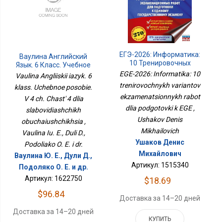
ЕГЭ-2026: Информатика:
Ваулина Английский
10 Тренировочных
Язык. 6 Класс. Учебное
Вариантов
Пособие. В 4 Ч. Часть 4
EGE-2026: Informatika: 10
Vaulina Angliiskii iazyk. 6
Экзаменационных
Для Слабовидящих
trenirovochnykh variantov
klass. Uchebnoe posobie.
Работ Для Подготовки К
Обучающихся
ekzamenatsionnykh rabot
ЕГЭ
V 4 ch. Chast' 4 dlia
dlia podgotovki k EGE ,
slabovidiashchikh
Ushakov Denis
obuchaiushchikhsia ,
Mikhailovich
Vaulina Iu. E., Duli D.,
Ушаков Денис
Podoliako O. E. i dr.
Михайлович
Ваулина Ю. Е., Дули Д.,
Артикул: 1515340
Подоляко О. Е. и др.
Артикул: 1622750
$18.69
$96.84
Доставка за 14–20 дней
Доставка за 14–20 дней
КУПИТЬ