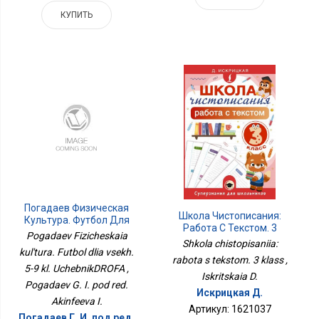
КУПИТЬ
Погадаев Физическая
Школа Чистописания:
Культура. Футбол Для
Работа С Текстом. 3
Всех. 5-9 Кл.
Pogadaev Fizicheskaia
Класс
Shkola chistopisaniia:
УчебникДРОФА
kul'tura. Futbol dlia vsekh.
rabota s tekstom. 3 klass ,
5-9 kl. UchebnikDROFA ,
Iskritskaia D.
Pogadaev G. I. pod red.
Искрицкая Д.
Akinfeeva I.
Артикул: 1621037
Погадаев Г. И. под ред.