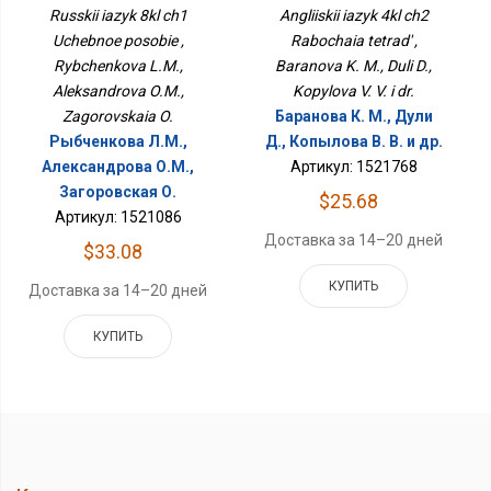
Russkii iazyk 8kl ch1
Angliiskii iazyk 4kl ch2
Uchebnoe posobie ,
Rabochaia tetrad' ,
Rybchenkova L.M.,
Baranova K. M., Duli D.,
Aleksandrova O.M.,
Kopylova V. V. i dr.
Zagorovskaia O.
Баранова К. М., Дули
Рыбченкова Л.М.,
Д., Копылова В. В. и др.
Александрова О.М.,
Артикул: 1521768
Загоровская О.
$25.68
Артикул: 1521086
Доставка за 14–20 дней
$33.08
КУПИТЬ
Доставка за 14–20 дней
КУПИТЬ