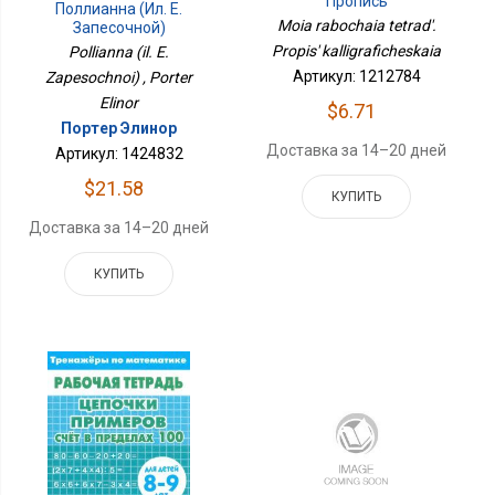
Пропись
Поллианна (ил. Е.
Каллиграфическая
Moia rabochaia tetrad'.
Запесочной)
Propis' kalligraficheskaia
Pollianna (il. E.
Артикул: 1212784
Zapesochnoi) , Porter
Elinor
$6.71
Портер Элинор
Доставка за 14–20 дней
Артикул: 1424832
$21.58
КУПИТЬ
Доставка за 14–20 дней
КУПИТЬ