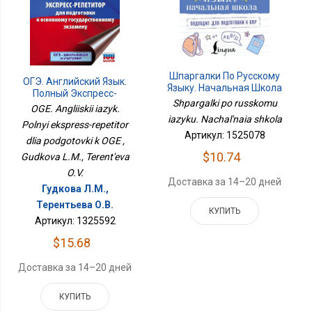
Шпаргалки По Русскому
ОГЭ. Английский Язык.
Языку. Начальная Школа
Полный Экспресс-
Shpargalki po russkomu
Репетитор Для
OGE. Angliiskii iazyk.
Подготовки К ОГЭ
iazyku. Nachal'naia shkola
Polnyi ekspress-repetitor
Артикул: 1525078
dlia podgotovki k OGE ,
$10.74
Gudkova L.M., Terent'eva
O.V.
Доставка за 14–20 дней
Гудкова Л.М.,
Терентьева О.В.
КУПИТЬ
Артикул: 1325592
$15.68
Доставка за 14–20 дней
КУПИТЬ