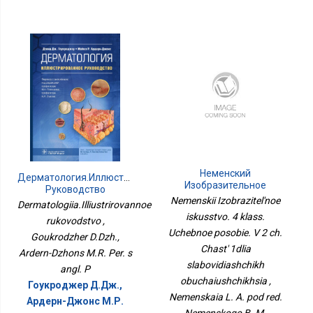
Неменский
Дерматология.Иллюстрированное
Изобразительное
Руководство
Искусство. 4 Класс.
Nemenskii Izobrazitel'noe
Dermatologiia.Illiustrirovannoe
Учебное Пособие. В 2 Ч.
iskusstvo. 4 klass.
Часть 1для
rukovodstvo ,
Uchebnoe posobie. V 2 ch.
Слабовидящих
Goukrodzher D.Dzh.,
Обучающихся
Chast' 1dlia
Ardern-Dzhons M.R. Per. s
slabovidiashchikh
angl. P
obuchaiushchikhsia ,
Гоукроджер Д.Дж.,
Nemenskaia L. A. pod red.
Ардерн-Джонс М.Р.