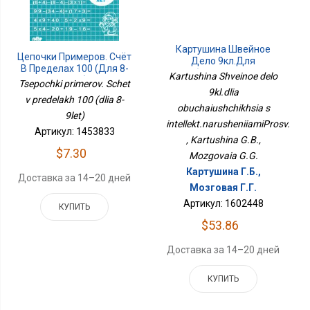
Картушина Швейное
Цепочки Примеров. Счёт
Дело 9кл.для
В Пределах 100 (для 8-
Обучающихся С
Kartushina Shveinoe delo
9лет)
Tsepochki primerov. Schet
Интеллект.нарушениямиПросв.
9kl.dlia
v predelakh 100 (dlia 8-
obuchaiushchikhsia s
9let)
intellekt.narusheniiamiProsv.
Артикул: 1453833
, Kartushina G.B.,
$7.30
Mozgovaia G.G.
Картушина Г.Б.,
Доставка за 14–20 дней
Мозговая Г.Г.
Артикул: 1602448
КУПИТЬ
$53.86
Доставка за 14–20 дней
КУПИТЬ