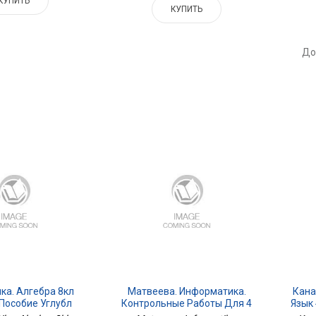
КУПИТЬ
КУПИТЬ
До
ка. Алгебра 8кл
Матвеева. Информатика.
Кана
Пособие Углубл
Контрольные Работы Для 4
Язык 
Кл. Приложение 1
Двух