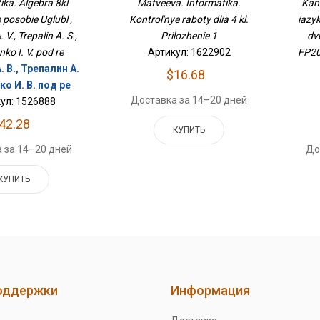
ka. Algebra 8kl
Matveeva. Informatika.
Kan
posobie Uglubl ,
Kontrol'nye raboty dlia 4 kl.
iazyk
V., Trepalin A. S.,
Prilozhenie 1
dv
ko I. V. pod re
Артикул: 1622902
FP20
 В., Трепалин А.
$16.68
ко И. В. под ре
Доставка за 14–20 дней
ул: 1526888
42.28
КУПИТЬ
 за 14–20 дней
До
КУПИТЬ
оддержки
Информация