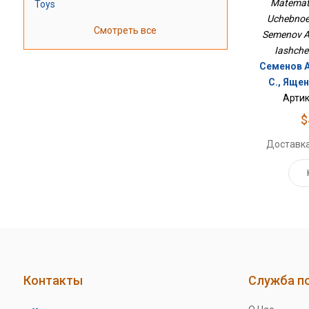
Matemati
Toys
Uchebnoe 
Смотреть все
Semenov A. 
Iashchen
Семенов А.
С., Ящен
Артик
$
Доставка
Контакты
Служба п