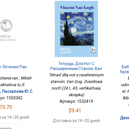
Тетрадь Для Нот С
е Лечение Ран
Биб
Расширенным Станом. Ван
Удов
Гог. Звездная Ночь (24 Л., А5,
Tetrad' dlia not s rasshirennym
4
henie ran , Mitish
Вертикальная, Скрепка)
stanom. Van Gog. Zvezdnaia
askhalova Iu.S.
udov
noch' (24 l., A5, vertikal'naia,
, Пасхалова Ю.С.
kl. 
skrepka)
ул: 1550342
Bib
Артикул: 1532419
73.70
$9.41
 за 14–20 дней
Дени
Доставка за 14–20 дней