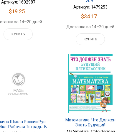
Л.Н.
Артикул: 1602987
Артикул: 1479253
$19.25
$34.17
ставка за 14–20 дней
Доставка за 14–20 дней
КУПИТЬ
КУПИТЬ
Математика. Что Должен
кина Школа России Рус.
Знать Будущий
4кл. Рабочая Тетрадь. В
Пятиклассник
Matematika. Chto dolzhen
 Частях. Часть 2 ФП2019