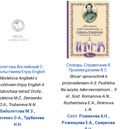
Словарь-Справочник К
олетова Английский С
Произведениям А.С.
ольствием Enjoy English
Пушкина На Языке, Тебе
Slovar'-spravochnik k
 Кл. Рабочая Тетрадь
Biboletova Angliiskii s
Невнятном…. 9 Кл
Дрофа
proizvedeniiam A.S. Pushkina
ol'stviem Enjoy English 4
Na iazyke, tebe nevniatnom…. 9
Rabochaia tetrad' Drofa ,
kl , Sost. Romanova A.N.,
oletova M.Z., Denisenko
Rozhentseva E.A., Smirnova
O.A., Trubaneva N.N.
L.N.
Биболетова М.З.,
Сост. Романова А.Н.,
сенко О.А., Трубанева
Роженцева Е.А., Смирнова
Н.Н.