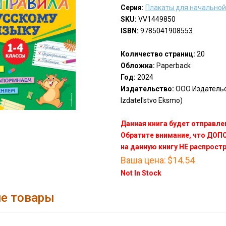
Серия:
Плакаты для начально
SKU:
VV1449850
ISBN:
9785041908553
Количество страниц:
20
Обложка:
Paperback
Год:
2024
Издательство:
ООО Издатель
Izdatel'stvo Eksmo)
Данная книга будет отправлен
Обратите внимание, что ДО
на данную книгу НЕ распрост
Ваша цена:
$14.54
Not In Stock
е товары