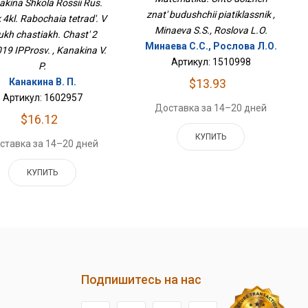
akina Shkola Rossii Rus.
ИППросв.
znat' budushchii piatiklassnik ,
 4kl. Rabochaia tetrad'. V
Minaeva S.S., Roslova L.O.
ukh chastiakh. Chast' 2
Минаева С.С., Рослова Л.О.
19 IPProsv. , Kanakina V.
Артикул: 1510998
P.
Канакина В. П.
$13.93
Артикул: 1602957
Доставка за 14–20 дней
$16.12
КУПИТЬ
ставка за 14–20 дней
КУПИТЬ
Подпишитесь на нас