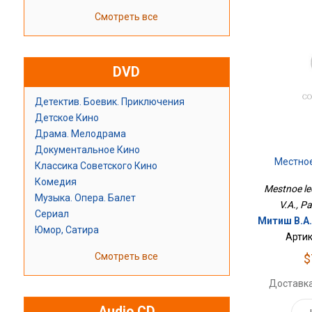
Смотреть все
DVD
Детектив. Боевик. Приключения
Детское Кино
Драма. Мелодрама
Документальное Кино
Местно
Классика Советского Кино
Комедия
Mestnoe lec
Музыка. Опера. Балет
V.A., P
Сериал
Митиш В.А.
Юмор, Сатира
Артик
Смотреть все
$
Доставка
Audio CD