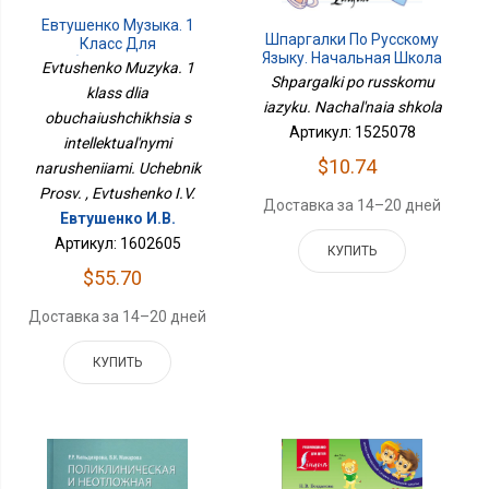
Евтушенко Музыка. 1
Шпаргалки По Русскому
Класс Для
Языку. Начальная Школа
Обучающихся С
Evtushenko Muzyka. 1
Интеллектуальными
Shpargalki po russkomu
klass dlia
Нарушениями. Учебник
iazyku. Nachal'naia shkola
obuchaiushchikhsia s
Просв.
Артикул: 1525078
intellektual'nymi
$10.74
narusheniiami. Uchebnik
Prosv. , Evtushenko I.V.
Доставка за 14–20 дней
Евтушенко И.В.
Артикул: 1602605
КУПИТЬ
$55.70
Доставка за 14–20 дней
КУПИТЬ