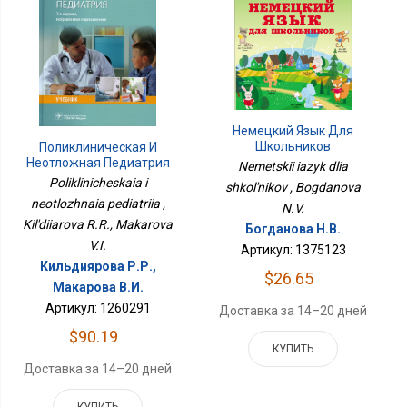
Немецкий Язык Для
Школьников
Поликлиническая И
Неотложная Педиатрия
Nemetskii iazyk dlia
Poliklinicheskaia i
shkol'nikov , Bogdanova
neotlozhnaia pediatriia ,
N.V.
Kil'diiarova R.R., Makarova
Богданова Н.В.
V.I.
Артикул: 1375123
Кильдиярова Р.Р.,
$26.65
Макарова В.И.
Артикул: 1260291
Доставка за 14–20 дней
$90.19
КУПИТЬ
Доставка за 14–20 дней
КУПИТЬ