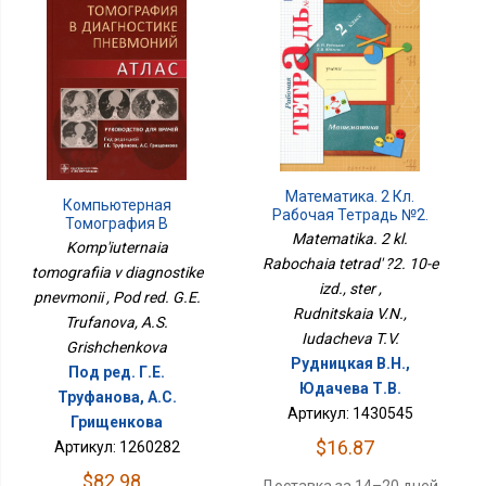
Математика. 2 Кл.
Компьютерная
Рабочая Тетрадь №2.
Томография В
10-Е Изд., Стер
Matematika. 2 kl.
Диагностике Пневмоний
Komp'iuternaia
Rabochaia tetrad' ?2. 10-e
tomografiia v diagnostike
izd., ster ,
pnevmonii , Pod red. G.E.
Rudnitskaia V.N.,
Trufanova, A.S.
Iudacheva T.V.
Grishchenkova
Рудницкая В.Н.,
Под ред. Г.Е.
Юдачева Т.В.
Труфанова, А.С.
Артикул: 1430545
Грищенкова
$16.87
Артикул: 1260282
$82.98