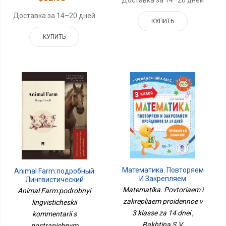
Доставка за 14–20 дней
Доставка за 14–20 дней
КУПИТЬ
КУПИТЬ
Математика. Повторяем
Animal Farm:подробный
И Закрепляем
Лингвистический
Пройденное В 3 Классе
Комментарий С
Matematika. Povtoriaem i
Animal Farm:podrobnyi
За 14 Дней
Постраничным
zakrepliaem proidennoe v
lingvisticheskii
Переводом Трудн
3 klasse za 14 dnei ,
kommentarii s
Bakhtina S.V.
postranichnym