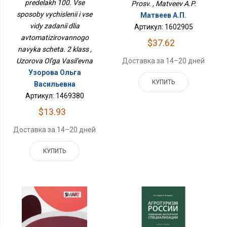
Автоматизированного
predelakh 100. Vse
Prosv. , Matveev A.P.
Навыка Счета. 2 Класс
sposoby vychislenii i vse
Матвеев А.П.
vidy zadanii dlia
Артикул: 1602905
avtomatizirovannogo
$37.62
navyka scheta. 2 klass ,
Uzorova Ol'ga Vasil'evna
Доставка за 14–20 дней
Узорова Ольга
КУПИТЬ
Васильевна
Артикул: 1469380
$13.93
Доставка за 14–20 дней
КУПИТЬ