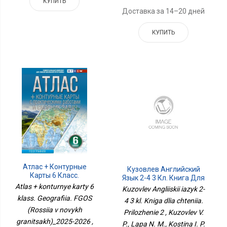
КУПИТЬ
Доставка за 14–20 дней
КУПИТЬ
Атлас + Контурные
Кузовлев Английский
Карты 6 Класс.
Язык 2-4 3 Кл. Книга Для
География. ФГОС
Чтения. Приложение 2
Atlas + konturnye karty 6
Kuzovlev Angliiskii iazyk 2-
(Россия В Новых
klass. Geografiia. FGOS
4 3 kl. Kniga dlia chteniia.
Границах)_2025-2026
(Rossiia v novykh
Prilozhenie 2 , Kuzovlev V.
granitsakh)_2025-2026 ,
P., Lapa N. M., Kostina I. P.