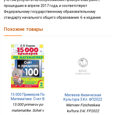
прошедших в апреле 2017 года, и соответствуют
Федеральному государственному образовательному
стандарту начального общего образования. 6-е издание.
Похожие товары
15 000 Примеров По
Матвеев Физическая
Математике. Счет В
Культура 3 Кл. ФП2022
Пределах 100. Все
Просв.
15 000 primerov po
Matveev Fizicheskaia
Способы Вычислений И
matematike. Schet v
kul'tura 3 kl. FP2022
Все Виды Заданий Для