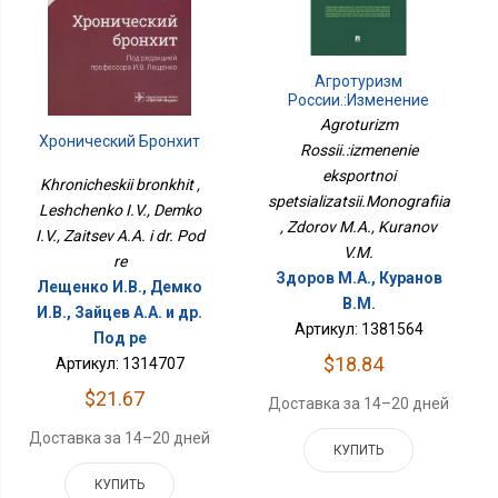
Агротуризм
России.:изменение
Экспортной
Agroturizm
Специализации.Монография
Хронический Бронхит
Rossii.:izmenenie
eksportnoi
Khronicheskii bronkhit ,
spetsializatsii.Monografiia
Leshchenko I.V., Demko
, Zdorov M.A., Kuranov
I.V., Zaitsev A.A. i dr. Pod
V.M.
re
Здоров М.А., Куранов
Лещенко И.В., Демко
В.М.
И.В., Зайцев А.А. и др.
Артикул: 1381564
Под ре
$18.84
Артикул: 1314707
$21.67
Доставка за 14–20 дней
Доставка за 14–20 дней
КУПИТЬ
КУПИТЬ