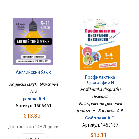
Английский Язык
Профилактика
Дисграфии И
Angliiskii iazyk , Gracheva
Дислексии.
Profilaktika disgrafii i
A.V.
Нейропсихологический
disleksii.
Тренажёр
Грачева А.В.
Neiropsikhologicheskii
Артикул: 1505461
trenazher , Soboleva A.E.
$13.35
Соболева А.Е.
Артикул: 1453187
Доставка за 14–20 дней
$13.11