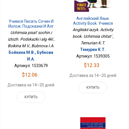
Английский Язык.
Учимся Писать Сочин.и
Activity Book. Учимся
Излож. Подсказки И Алг
Читать
Angliiskii iazyk. Activity
4кл
Uchimsia pisat' sochin.i
book. Uchimsia chitat' ,
izlozh. Podskazki i alg 4kl ,
Temurian K.T.
Boikina M.V., Bubnova I.A.
Темурян К.Т.
Бойкина М.В., Бубнова
Артикул: 1539305
И.А.
$12.33
Артикул: 1533679
$12.06
Доставка за 14–20 дней
Доставка за 14–20 дней
КУПИТЬ
КУПИТЬ