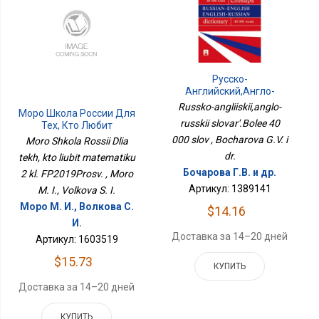
Русско-
Английский,англо-
Русский Словарь.Более
Russko-angliiskii,anglo-
Моро Школа России Для
40 000 Слов
russkii slovar'.Bolee 40
Тех, Кто Любит
Математику 2 Кл.
000 slov , Bocharova G.V. i
Moro Shkola Rossii Dlia
ФП2019Просв.
dr.
tekh, kto liubit matematiku
Бочарова Г.В. и др.
2 kl. FP2019Prosv. , Moro
Артикул: 1389141
M. I., Volkova S. I.
Моро М. И., Волкова С.
$14.16
И.
Доставка за 14–20 дней
Артикул: 1603519
$15.73
КУПИТЬ
Доставка за 14–20 дней
КУПИТЬ