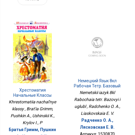
Немецкий Язык 8кл
Рабочая Тетр. Базовый
Хрестоматия
И Углубл
Nemetskii iazyk 8kl
Начальные Классы
Rabochaia tetr. Bazovyi i
Khrestomatiia nachal'nye
uglubl , Radchenko O. A.,
klassy , Brat'ia Grimm,
Liaskovskaia E. V.
Pushkin A., Ushinskii K.,
Радченко О. А.,
Krylov I., P
Лясковская Е. В.
Братья Гримм, Пушкин
Артикул: 1530870