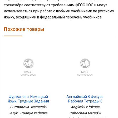
тренажёра соответствуют требованиям ФГОС НОО и могут
использоваться при работе с любыми учебниками по русскому
языку, входящими в Федеральный перечень учебников.
Похожие товары
Фурманова. Немецкий
Английский В Фокусе
Язык. Трудные Задания
Рабочая Тетрадь К
ЕГЭ
Учебнику 4 Кл ФП2019
Furmanova. Nemetskii
Angliiskii v fokuse
ИП Просвещение
iazyk. Trudnye zadaniia
Rabochaia tetrad' k