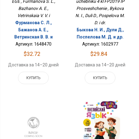
EGE , Furmanova S. L.,
uchebniku 4 kl FP2019 IP
Bazhanov A. E.,
Prosveshchenie , Bykova
Vetrinskaia V. V. i
N. I., Duli D., Pospelova M.
Фурманова С. Л.,
D. i dr.
Бажанов А. Е.,
Быкова Н. И., Дули Д.,
Ветринская В. В. и
Поспелова М. Д. и др.
Артикул: 1648470
Артикул: 1602977
$32.72
$29.84
Доставка за 14–20 дней
Доставка за 14–20 дней
КУПИТЬ
КУПИТЬ