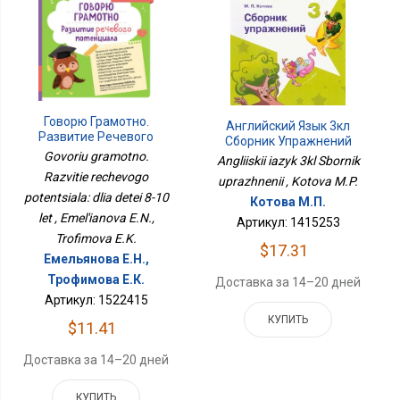
Говорю Грамотно.
Английский Язык 3кл
Развитие Речевого
Сборник Упражнений
Потенциала: Для Детей
Govoriu gramotno.
Angliiskii iazyk 3kl Sbornik
8-10 Лет
Razvitie rechevogo
uprazhnenii , Kotova M.P.
potentsiala: dlia detei 8-10
Котова М.П.
let , Emel'ianova E.N.,
Артикул: 1415253
Trofimova E.K.
$17.31
Емельянова Е.Н.,
Трофимова Е.К.
Доставка за 14–20 дней
Артикул: 1522415
КУПИТЬ
$11.41
Доставка за 14–20 дней
КУПИТЬ