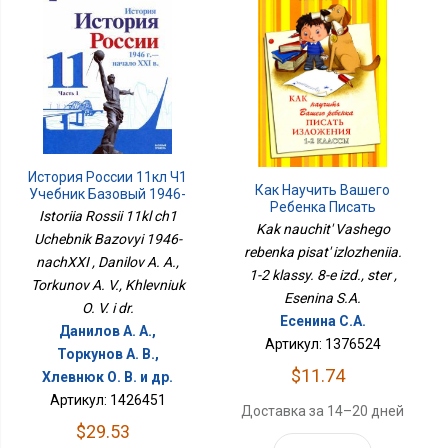
История России 11кл Ч1
Как Научить Вашего
Учебник Базовый 1946-
Ребенка Писать
НачXXI
Istoriia Rossii 11kl ch1
Изложения. 1-2 Классы.
Kak nauchit' Vashego
Uchebnik Bazovyi 1946-
8-Е Изд., Стер
rebenka pisat' izlozheniia.
nachXXI , Danilov A. A.,
1-2 klassy. 8-e izd., ster ,
Torkunov A. V., Khlevniuk
Esenina S.A.
O. V. i dr.
Есенина С.А.
Данилов А. А.,
Артикул: 1376524
Торкунов А. В.,
$11.74
Хлевнюк О. В. и др.
Артикул: 1426451
Доставка за 14–20 дней
$29.53