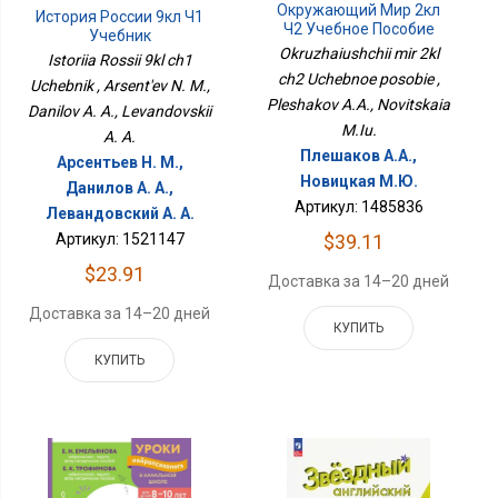
Окружающий Мир 2кл
История России 9кл Ч1
Ч2 Учебное Пособие
Учебник
Okruzhaiushchii mir 2kl
Istoriia Rossii 9kl ch1
ch2 Uchebnoe posobie ,
Uchebnik , Arsent'ev N. M.,
Pleshakov A.A., Novitskaia
Danilov A. A., Levandovskii
M.Iu.
A. A.
Плешаков А.А.,
Арсентьев Н. М.,
Новицкая М.Ю.
Данилов А. А.,
Артикул: 1485836
Левандовский А. А.
Артикул: 1521147
$39.11
$23.91
Доставка за 14–20 дней
Доставка за 14–20 дней
КУПИТЬ
КУПИТЬ