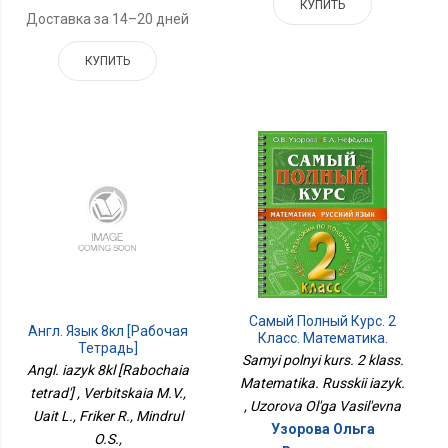
КУПИТЬ
Доставка за 14–20 дней
КУПИТЬ
Самый Полный Курс. 2
Англ. Язык 8кл [Рабочая
Класс. Математика.
Тетрадь]
Русский Язык.
Samyi polnyi kurs. 2 klass.
Angl. iazyk 8kl [Rabochaia
Matematika. Russkii iazyk.
tetrad'] , Verbitskaia M.V.,
, Uzorova Ol'ga Vasil'evna
Uait L., Friker R., Mindrul
Узорова Ольга
O.S.,