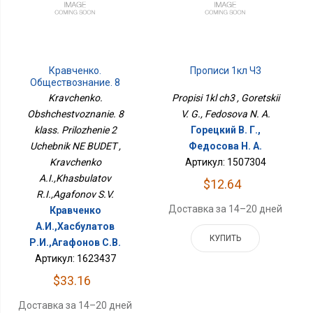
Кравченко.
Прописи 1кл Ч3
Обществознание. 8
Класс. Приложение 2
Kravchenko.
Propisi 1kl ch3 , Goretskii
Учебник НЕ БУДЕТ
Obshchestvoznanie. 8
V. G., Fedosova N. A.
klass. Prilozhenie 2
Горецкий В. Г.,
Uchebnik NE BUDET ,
Федосова Н. А.
Kravchenko
Артикул: 1507304
A.I.,Khasbulatov
$12.64
R.I.,Agafonov S.V.
Доставка за 14–20 дней
Кравченко
А.И.,Хасбулатов
КУПИТЬ
Р.И.,Агафонов С.В.
Артикул: 1623437
$33.16
Доставка за 14–20 дней