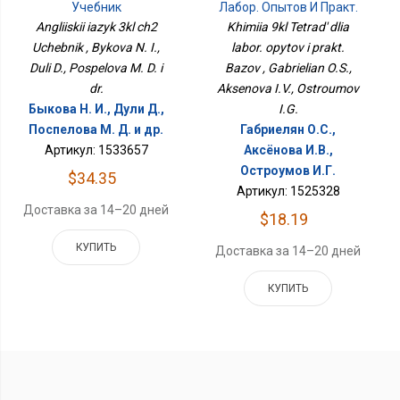
Учебник
Лабор. Опытов И Практ.
Базов
Angliiskii iazyk 3kl ch2
Khimiia 9kl Tetrad' dlia
Uchebnik , Bykova N. I.,
labor. opytov i prakt.
Duli D., Pospelova M. D. i
Bazov , Gabrielian O.S.,
dr.
Aksenova I.V., Ostroumov
Быкова Н. И., Дули Д.,
I.G.
Поспелова М. Д. и др.
Габриелян О.С.,
Артикул: 1533657
Аксёнова И.В.,
Остроумов И.Г.
$34.35
Артикул: 1525328
Доставка за 14–20 дней
$18.19
КУПИТЬ
Доставка за 14–20 дней
КУПИТЬ