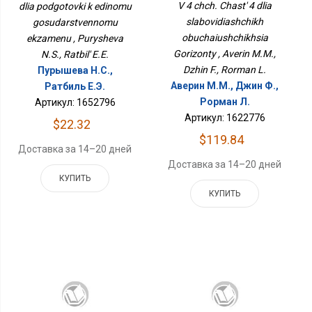
Обучающихся
Государственному
V 4 chch. Chast' 4 dlia
dlia podgotovki k edinomu
Горизонты
Экзамену
slabovidiashchikh
gosudarstvennomu
obuchaiushchikhsia
ekzamenu , Purysheva
Gorizonty , Averin M.M.,
N.S., Ratbil' E.E.
Dzhin F., Rorman L.
Пурышева Н.С.,
Аверин М.М., Джин Ф.,
Ратбиль Е.Э.
Рорман Л.
Артикул: 1652796
Артикул: 1622776
$22.32
$119.84
Доставка за 14–20 дней
Доставка за 14–20 дней
КУПИТЬ
КУПИТЬ