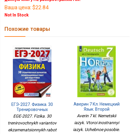
Ваша цена:
$22.84
Not In Stock
Похожие товары
Аверин 7 Кл. Немецкий
ЕГЭ-2027. Физика. 30
Язык. Второй
Тренировочных
Иностранный Язык.
Вариантов
Averin 7 kl. Nemetskii
EGE-2027. Fizika. 30
Учебное Пособие. В 4 Чч.
Экзаменационных
iazyk. Vtoroi inostrannyi
trenirovochnykh variantov
Часть 4 Для
Работ Для Подготовки К
iazyk. Uchebnoe posobie.
Слабовидящих
ekzamenatsionnykh rabot
Единому