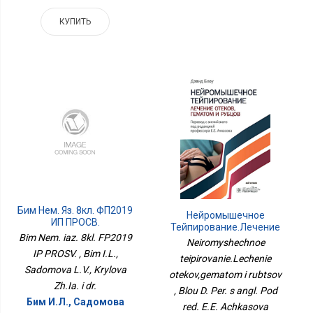
КУПИТЬ
Бим Нем. Яз. 8кл. ФП2019
Нейромышечное
ИП ПРОСВ.
Тейпирование.Лечение
Bim Nem. iaz. 8kl. FP2019
Отеков,гематом И
Neiromyshechnoe
Рубцов
IP PROSV. , Bim I.L.,
teipirovanie.Lechenie
Sadomova L.V., Krylova
otekov,gematom i rubtsov
Zh.Ia. i dr.
, Blou D. Per. s angl. Pod
Бим И.Л., Садомова
red. E.E. Achkasova