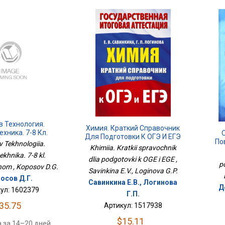
в Технология.
Химия. Краткий Справочник
хника. 7-8 Кл.
Для Подготовки К ОГЭ И ЕГЭ
бник Бином
По
 Tekhnologiia.
Khimiia. Kratkii spravochnik
khnika. 7-8 kl.
dlia podgotovki k OGE i EGE ,
p
nom , Koposov D.G.
Savinkina E.V., Loginova G.P.
осов Д.Г.
Савинкина Е.В., Логинова
Д
ул: 1602379
Г.П.
35.75
Артикул: 1517938
$15.11
 за 14–20 дней