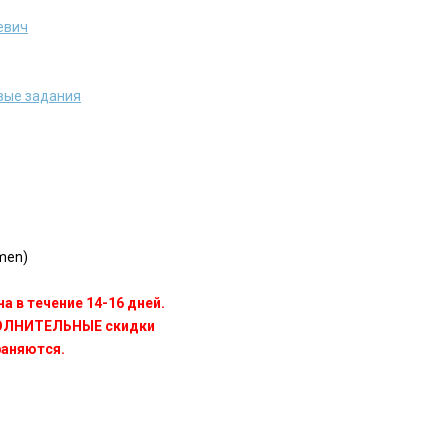
евич
вые задания
men)
а в течение 14-16 дней.
ПОЛНИТЕЛЬНЫЕ скидки
раняются.