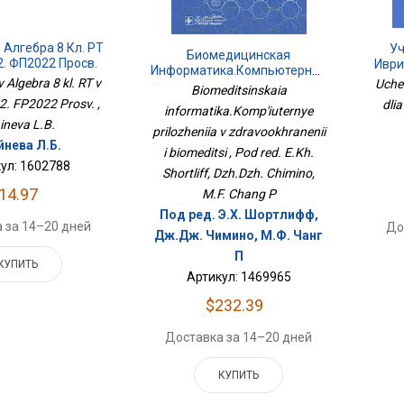
Алгебра 8 Кл. РТ
Уч
Биомедицинская
.2. ФП2022 Просв.
Иври
Информатика.Компьютерные
Algebra 8 kl. RT v
Uche
Приложения В
Biomeditsinskaia
Здравоохранении И
.2. FP2022 Prosv. ,
dlia
informatika.Komp'iuternye
Биомедици
ineva L.B.
prilozheniia v zdravookhranenii
йнева Л.Б.
i biomeditsi , Pod red. E.Kh.
ул: 1602788
Shortliff, Dzh.Dzh. Chimino,
14.97
M.F. Chang P
Под ред. Э.Х. Шортлифф,
 за 14–20 дней
До
Дж.Дж. Чимино, М.Ф. Чанг
П
КУПИТЬ
Артикул: 1469965
$232.39
Доставка за 14–20 дней
КУПИТЬ