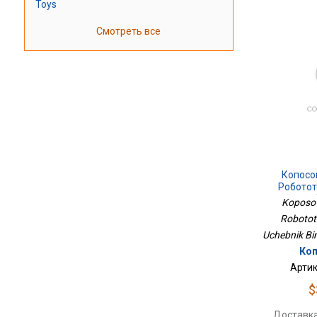
Toys
Смотреть все
Копосо
Робототе
Уче
Koposov
Robotote
Uchebnik Bi
Коп
Артик
$
Доставка