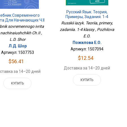
Русский Язык. Теория,
ебник Современного
Примеры, Задания. 1-4
та Для Начинающих Ч.II
Классы
Russkii iazyk. Teoriia, primery,
bnik sovremennogo ivrita
zadaniia. 1-4 klassy , Pozhilova
 nachinaiushchikh Ch.II ,
E.O.
L.D. Shor
Пожилова Е.О.
Л.Д. Шор
Артикул: 1507094
Артикул: 1507753
$12.54
$56.41
Доставка за 14–20 дней
ставка за 14–20 дней
КУПИТЬ
КУПИТЬ