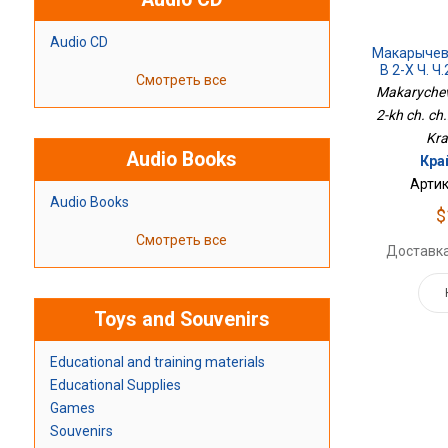
Audio CD
Макарычев 
В 2-Х Ч. Ч
Смотреть все
Makarychev 
2-kh ch. ch
Kra
Audio Books
Кра
Артик
Audio Books
$
Смотреть все
Доставка
Toys and Souvenirs
Educational and training materials
Educational Supplies
Games
Souvenirs