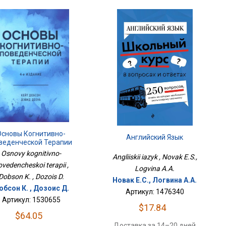
Основы Когнитивно-
Английский Язык
веденческой Терапии
Osnovy kognitivno-
Angliiskii iazyk , Novak E.S.,
ovedencheskoi terapii ,
Logvina A.A.
Dobson K. , Dozois D.
Новак Е.С., Логвина А.А.
обсон К. , Дозоис Д.
Артикул: 1476340
Артикул: 1530655
$17.84
$64.05
Доставка за 14–20 дней