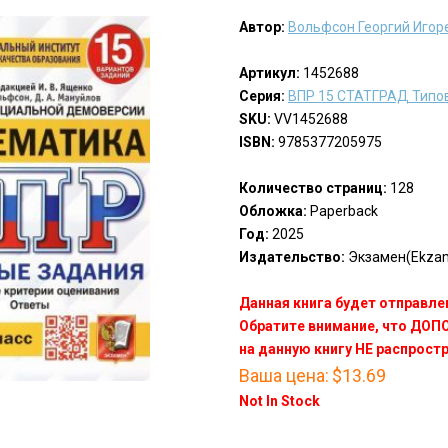
Автор:
Вольфсон Георгий Игор
Артикул:
1452688
Серия:
ВПР 15 СТАТГРАД Типо
SKU:
VV1452688
ISBN:
9785377205975
Количество страниц:
128
Обложка:
Paperback
Год:
2025
Издательство:
Экзамен(Ekza
Данная книга будет отправлен
Обратите внимание, что ДО
на данную книгу НЕ распрост
Ваша цена:
$13.69
Not In Stock