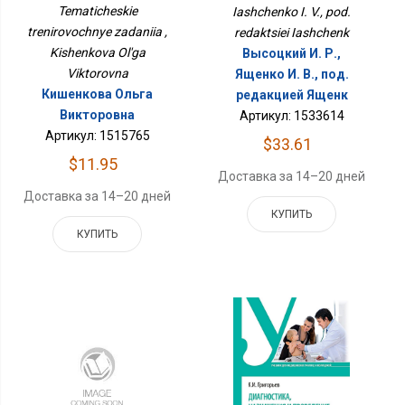
Tematicheskie
Iashchenko I. V., pod.
trenirovochnye zadaniia ,
redaktsiei Iashchenk
Kishenkova Ol'ga
Высоцкий И. Р.,
Viktorovna
Ященко И. В., под.
Кишенкова Ольга
редакцией Ященк
Викторовна
Артикул: 1533614
Артикул: 1515765
$33.61
$11.95
Доставка за 14–20 дней
Доставка за 14–20 дней
КУПИТЬ
КУПИТЬ