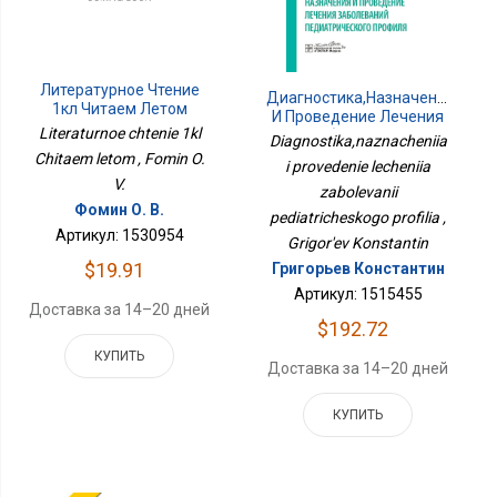
Литературное Чтение
Диагностика,назначения
1кл Читаем Летом
И Проведение Лечения
Literaturnoe chtenie 1kl
Заболеваний
Diagnostika,naznacheniia
Педиатрического
Chitaem letom , Fomin O.
i provedenie lecheniia
Профиля
V.
zabolevanii
Фомин О. В.
pediatricheskogo profilia ,
Артикул: 1530954
Grigor'ev Konstantin
$19.91
Григорьев Константин
Артикул: 1515455
Доставка за 14–20 дней
$192.72
КУПИТЬ
Доставка за 14–20 дней
КУПИТЬ