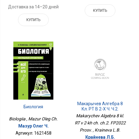
Доставка за 14–20 дней
КУПИТЬ
КУПИТЬ
Макарычев Алгебра 8
Биология
Кл. РТ В 2-Х Ч. Ч.2.
ФП2022 Просв.
Makarychev Algebra 8 kl.
Biologiia , Mazur Oleg Ch.
RT v 2-kh ch. ch.2. FP2022
Мазур Олег Ч.
Prosv. , Kraineva L.B.
Артикул: 1621458
Крайнева Л.Б.