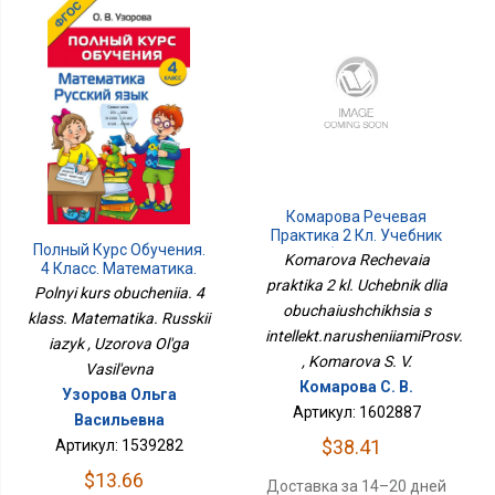
Комарова Речевая
Практика 2 Кл. Учебник
Полный Курс Обучения.
Для Обучающихся С
Komarova Rechevaia
4 Класс. Математика.
Интеллект.нарушениямиПросв.
praktika 2 kl. Uchebnik dlia
Русский Язык
Polnyi kurs obucheniia. 4
obuchaiushchikhsia s
klass. Matematika. Russkii
intellekt.narusheniiamiProsv.
iazyk , Uzorova Ol'ga
, Komarova S. V.
Vasil'evna
Комарова С. В.
Узорова Ольга
Артикул: 1602887
Васильевна
$38.41
Артикул: 1539282
$13.66
Доставка за 14–20 дней