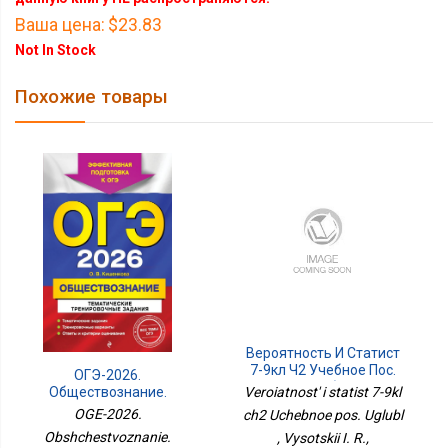
Ваша цена:
$23.83
Not In Stock
Похожие товары
Вероятность И Статист
7-9кл Ч2 Учебное Пос.
ОГЭ-2026.
Углубл
Обществознание.
Veroiatnost' i statist 7-9kl
Тематические
OGE-2026.
ch2 Uchebnoe pos. Uglubl
Тренировочные
Obshchestvoznanie.
, Vysotskii I. R.,
Задания