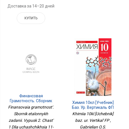
Доставка за 14–20 дней
КУПИТЬ
Финансовая
Грамотность. Сборник
Химия 10кл [Учебник]
Эталонных Заданий.
Finansovaia gramotnost'.
Баз. Ур. Вертикаль ФП
Выпуск 2. Часть 1 Для
Khimiia 10kl [Uchebnik]
Sbornik etalonnykh
Учащихся 11-15
baz. ur. Vertikal' FP ,
zadanii. Vypusk 2. Chast'
ЛетПросв.
Gabrielian O.S.
1 Dlia uchashchikhsia 11-