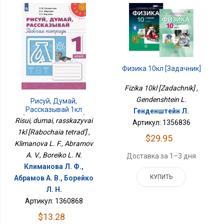
Физика 10кл [Задачник]
Fizika 10kl [Zadachnik] ,
Gendenshtein L.
Рисуй, Думай,
Рассказывай 1кл
Генденштейн Л.
[Рабочая Тетрадь]
Risui, dumai, rasskazyvai
Артикул: 1356836
1kl [Rabochaia tetrad'] ,
$29.95
Klimanova L. F., Abramov
A. V., Boreiko L. N.
Доставка за 1–3 дня
Климанова Л. Ф.,
КУПИТЬ
Абрамов А. В., Борейко
Л. Н.
Артикул: 1360868
$13.28