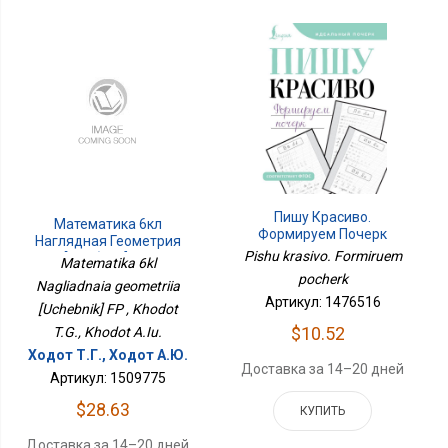
Пишу Красиво.
Математика 6кл
Формируем Почерк
Наглядная Геометрия
Pishu krasivo. Formiruem
[Учебник] ФП
Matematika 6kl
pocherk
Nagliadnaia geometriia
Артикул: 1476516
[Uchebnik] FP , Khodot
$10.52
T.G., Khodot A.Iu.
Ходот Т.Г., Ходот А.Ю.
Доставка за 14–20 дней
Артикул: 1509775
$28.63
КУПИТЬ
Доставка за 14–20 дней