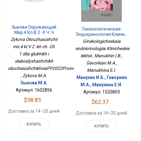
Зыкова Окружающий
Гинекологическая
Мир.4 Кл.В 2 -х Ч..Ч
Эндокринология.Клинические
1.для Глухих И
Zykova Okruzhaiushchii
Лекции
Ginekologicheskaia
Слабослышащих
mir.4 kl.V 2 -kh ch..Ch
ОбучающихсяФП2022Просв.
endokrinologiia.Klinicheskie
1.dlia glukhikh i
lektsii , Manukhin I.B.,
slaboslyshashchikh
Gevorkian M.A.,
obuchaiushchikhsiaFP2022Prosv.
Manukhina E.I.
, Zykova M.A.
Манухин И.Б., Геворкян
Зыкова М.А.
М.А., Манухина Е.И.
Артикул: 1602856
Артикул: 1520803
$58.85
$62.37
Доставка за 14–20 дней
Доставка за 14–20 дней
КУПИТЬ
КУПИТЬ