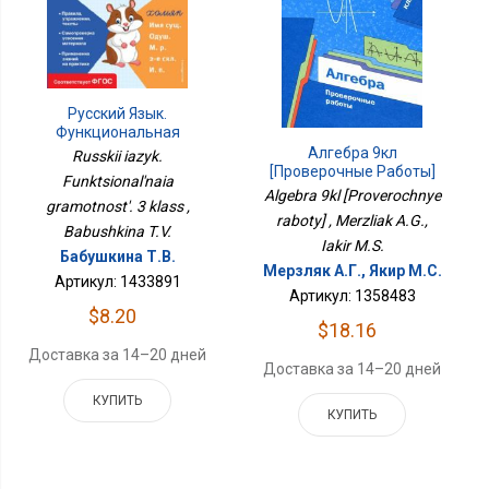
Русский Язык.
Функциональная
Грамотность. 3 Класс
Алгебра 9кл
Russkii iazyk.
[Проверочные Работы]
Funktsional'naia
Algebra 9kl [Proverochnye
gramotnost'. 3 klass ,
raboty] , Merzliak A.G.,
Babushkina T.V.
Iakir M.S.
Бабушкина Т.В.
Мерзляк А.Г., Якир М.С.
Артикул: 1433891
Артикул: 1358483
$8.20
$18.16
Доставка за 14–20 дней
Доставка за 14–20 дней
КУПИТЬ
КУПИТЬ