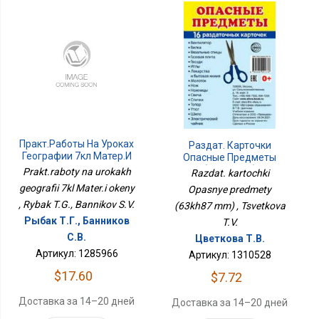
Практ.работы На Уроках
Раздат. Карточки
Географии 7кл Матер.и
Опасные Предметы
Окены
(63х87 Мм)
Prakt.raboty na urokakh
Razdat. kartochki
geografii 7kl Mater.i okeny
Opasnye predmety
, Rybak T.G., Bannikov S.V.
(63kh87 mm) , Tsvetkova
Рыбак Т.Г., Банников
T.V.
С.В.
Цветкова Т.В.
Артикул: 1285966
Артикул: 1310528
$17.60
$7.72
Доставка за 14–20 дней
Доставка за 14–20 дней