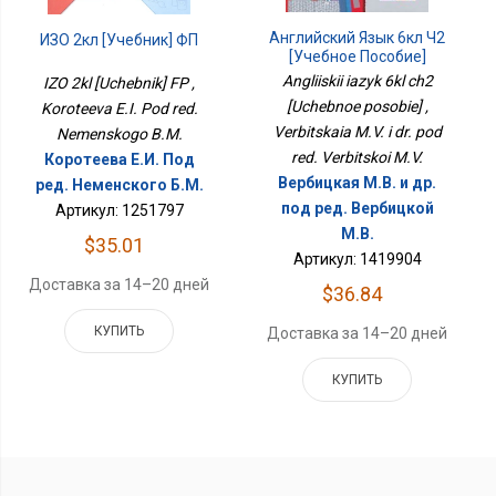
Английский Язык 6кл Ч2
ИЗО 2кл [Учебник] ФП
[Учебное Пособие]
Angliiskii iazyk 6kl ch2
IZO 2kl [Uchebnik] FP ,
[Uchebnoe posobie] ,
Koroteeva E.I. Pod red.
Verbitskaia M.V. i dr. pod
Nemenskogo B.M.
red. Verbitskoi M.V.
Коротеева Е.И. Под
Вербицкая М.В. и др.
ред. Неменского Б.М.
под ред. Вербицкой
Артикул: 1251797
М.В.
$35.01
Артикул: 1419904
Доставка за 14–20 дней
$36.84
КУПИТЬ
Доставка за 14–20 дней
КУПИТЬ