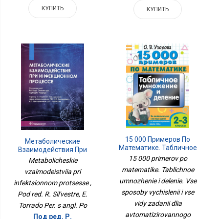
КУПИТЬ
КУПИТЬ
15 000 Примеров По
Метаболические
Математике. Табличное
Взаимодействия При
Умножение И Деление.
Инфекционном
15 000 primerov po
Metabolicheskie
Все Способы
Процессе
matematike. Tablichnoe
vzaimodeistviia pri
Вычислений И Все Виды
umnozhenie i delenie. Vse
Заданий Для
infektsionnom protsesse ,
Автоматизированного
sposoby vychislenii i vse
Pod red. R. Sil'vestre, E.
Навыка Счета. 2- 3
vidy zadanii dlia
Torrado Per. s angl. Po
Классы
avtomatizirovannogo
Под ред. Р.