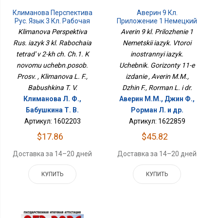
Климанова Перспектива
Аверин 9 Кл.
Рус. Язык 3 Кл. Рабочая
Приложение 1 Немецкий
Тетрадь В 2-Х Ч. Ч.1. К
Язык. Второй
Klimanova Perspektiva
Averin 9 kl. Prilozhenie 1
Новому Учебн.пособ.
Иностранный Язык.
Rus. iazyk 3 kl. Rabochaia
Nemetskii iazyk. Vtoroi
Просв.
Учебник. Горизонты 11-Е
tetrad' v 2-kh ch. Ch.1. K
inostrannyi iazyk.
Издание
novomu uchebn.posob.
Uchebnik. Gorizonty 11-e
Prosv. , Klimanova L. F.,
izdanie , Averin M.M.,
Babushkina T. V.
Dzhin F., Rorman L. i dr.
Климанова Л. Ф.,
Аверин М.М., Джин Ф.,
Бабушкина Т. В.
Рорман Л. и др.
Артикул: 1602203
Артикул: 1622859
$17.86
$45.82
Доставка за 14–20 дней
Доставка за 14–20 дней
КУПИТЬ
КУПИТЬ