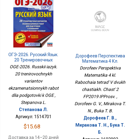
ОГЭ-2026. Русский Язык.
Дорофеев Перспектива
20 Тренировочных
Математика 4 Кл.
Вариантов
Рабочая Тетрадь В Двух
OGE-2026. Russkii iazyk.
Dorofeev Perspektiva
Экзаменационных
Частях. Часть 2 ФП2019
20 trenirovochnykh
Matematika 4 kl.
Работ Для Подготовки К
ИППросв.
variantov
ОГЭ
Rabochaia tetrad' V dvukh
ekzamenatsionnykh rabot
chastiakh. Chast' 2
dlia podgotovki k OGE ,
FP2019 IPProsv. ,
Stepanova L.
Dorofeev G. V., Mirakova T.
Степанова Л.
N., Buka T. B.
Артикул: 1514701
Дорофеев Г. В.,
Миракова Т. Н., Бука Т.
$15.68
Б.
Доставка за 14–20 дней