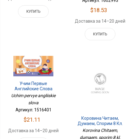
Артикул: 1602993
$18.53
КУПИТЬ
Доставка за 14–20 дней
КУПИТЬ
Учим Первые
Английские Слова
Uchim pervye angliiskie
slova
Артикул: 1516401
Коровина Читаем,
$21.11
Думаем, Спорим 8 Кл.
Дидактический
Korovina Chitaem,
Доставка за 14–20 дней
Материал Приложение 1
dumaem, sporim 8 kl.