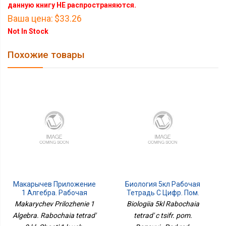
данную книгу НЕ распространяются.
Ваша цена:
$33.26
Not In Stock
Похожие товары
Макарычев Приложение
Биология 5кл Рабочая
1 Алгебра. Рабочая
Тетрадь C Цифр. Пом.
Тетрадь 9 Кл. Часть 1 К
Базовый
Makarychev Prilozhenie 1
Biologiia 5kl Rabochaia
Уч.
Algebra. Rabochaia tetrad'
tetrad' c tsifr. pom.
МакарычеваКрайнева