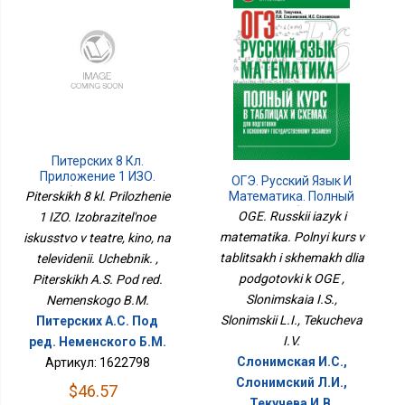
Питерских 8 Кл.
Приложение 1 ИЗО.
ОГЭ. Русский Язык И
Изобразительное
Математика. Полный
Piterskikh 8 kl. Prilozhenie
Искусство В Театре,
Курс В Таблицах И
OGE. Russkii iazyk i
1 IZO. Izobrazitel'noe
Кино, На Телевидении.
Схемах Для Подготовки
matematika. Polnyi kurs v
iskusstvo v teatre, kino, na
Учебник.
К ОГЭ
tablitsakh i skhemakh dlia
televidenii. Uchebnik. ,
podgotovki k OGE ,
Piterskikh A.S. Pod red.
Slonimskaia I.S.,
Nemenskogo B.M.
Slonimskii L.I., Tekucheva
Питерских А.С. Под
I.V.
ред. Неменского Б.М.
Слонимская И.С.,
Артикул: 1622798
Слонимский Л.И.,
$46.57
Текучева И.В.