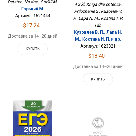
Detstvo. Na dne , Gor'kii M.
4 3 kl. Kniga dlia chteniia.
Горький М.
Prilozhenie 2 , Kuzovlev V.
Артикул: 1621444
P., Lapa N. M., Kostina I. P.
$17.24
i dr.
Кузовлев В. П., Лапа Н.
Доставка за 14–20 дней
М., Костина И. П. и др.
Артикул: 1623321
КУПИТЬ
$18.40
Доставка за 14–20 дней
КУПИТЬ