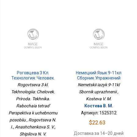
Роговцева 3 Кл.
Немецкий Язык 9-11кл
Технология: Человек.
Сборник Упражнений
Природа. Техника.
Rogovtseva 3 kl.
Nemetskii iazyk 9-11kl
Рабочая Тетрадь
Tekhnologiia: Chelovek.
Sbornik uprazhnenii ,
Перспектива К
Учебному Пособию
Priroda. Tekhnika.
Kosteva V. M.
Rabochaia tetrad'
Костева В. М.
Perspektiva k uchebnomu
Артикул: 1525312
posobiiu , Rogovtseva N.
$22.63
I., Anashchenkova S. V.,
Доставка за 14–20 дней
Shipilova N. V.