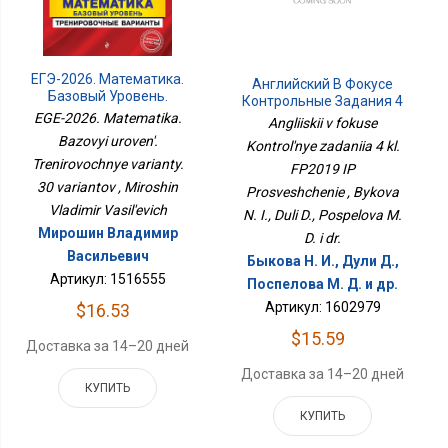
ЕГЭ-2026. Математика.
Английский В Фокусе
Базовый Уровень.
Контрольные Задания 4
Тренировочные
Кл. ФП2019 ИП
EGE-2026. Matematika.
Angliiskii v fokuse
Варианты. 30 Вариантов
Просвещение
Bazovyi uroven'.
Kontrol'nye zadaniia 4 kl.
Trenirovochnye varianty.
FP2019 IP
30 variantov , Miroshin
Prosveshchenie , Bykova
Vladimir Vasil'evich
N. I., Duli D., Pospelova M.
Мирошин Владимир
D. i dr.
Васильевич
Быкова Н. И., Дули Д.,
Артикул: 1516555
Поспелова М. Д. и др.
Артикул: 1602979
$16.53
$15.59
Доставка за 14–20 дней
Доставка за 14–20 дней
КУПИТЬ
КУПИТЬ