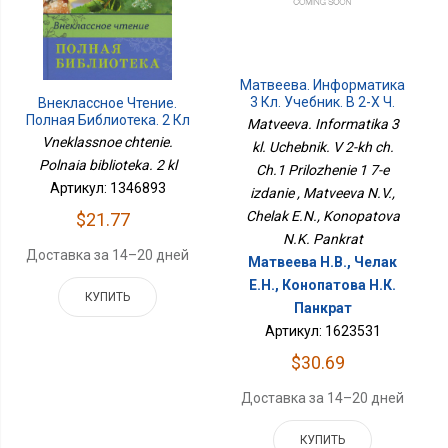
Матвеева. Информатика
3 Кл. Учебник. В 2-Х Ч.
Внеклассное Чтение.
Ч.1 Приложение 1 7-Е
Полная Библиотека. 2 Кл
Matveeva. Informatika 3
Издание
Vneklassnoe chtenie.
kl. Uchebnik. V 2-kh ch.
Polnaia biblioteka. 2 kl
Ch.1 Prilozhenie 1 7-e
Артикул: 1346893
izdanie , Matveeva N.V.,
Chelak E.N., Konopatova
$21.77
N.K. Pankrat
Доставка за 14–20 дней
Матвеева Н.В., Челак
Е.Н., Конопатова Н.К.
КУПИТЬ
Панкрат
Артикул: 1623531
$30.69
Доставка за 14–20 дней
КУПИТЬ