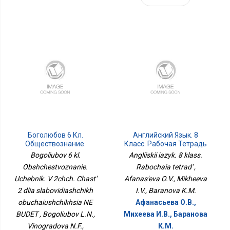
Боголюбов 6 Кл.
Английский Язык. 8
Обществознание.
Класс. Рабочая Тетрадь
Учебник. В 2чч. Часть 2
Bogoliubov 6 kl.
Angliiskii iazyk. 8 klass.
Для Слабовидящих
Obshchestvoznanie.
Rabochaia tetrad' ,
Обучающихся НЕ БУДЕТ
Uchebnik. V 2chch. Chast'
Afanas'eva O.V., Mikheeva
2 dlia slabovidiashchikh
I.V., Baranova K.M.
obuchaiushchikhsia NE
Афанасьева О.В.,
BUDET , Bogoliubov L.N.,
Михеева И.В., Баранова
Vinogradova N.F.,
К.М.