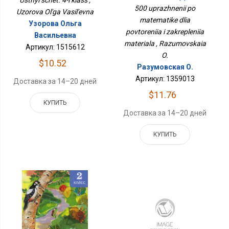
Повторения И
500 uprazhnenii po
Uzorova Ol'ga Vasil'evna
Закрепления Материала
matematike dlia
Узорова Ольга
povtoreniia i zakrepleniia
Васильевна
materiala , Razumovskaia
Артикул: 1515612
O.
$10.52
Разумовская О.
Артикул: 1359013
Доставка за 14–20 дней
$11.76
КУПИТЬ
Доставка за 14–20 дней
КУПИТЬ