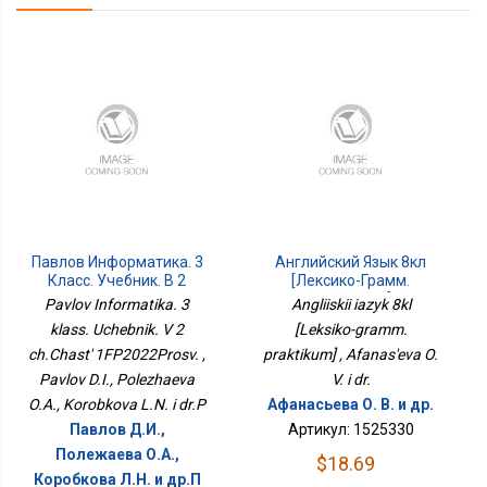
Павлов Информатика. 3
Английский Язык 8кл
Класс. Учебник. В 2
[Лексико-Грамм.
Ч.Часть 1ФП2022Просв.
Практикум]
Pavlov Informatika. 3
Angliiskii iazyk 8kl
klass. Uchebnik. V 2
[Leksiko-gramm.
ch.Chast' 1FP2022Prosv. ,
praktikum] , Afanas'eva O.
Pavlov D.I., Polezhaeva
V. i dr.
O.A., Korobkova L.N. i dr.P
Афанасьева О. В. и др.
Павлов Д.И.,
Артикул: 1525330
Полежаева О.А.,
$18.69
Коробкова Л.Н. и др.П