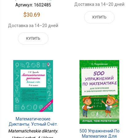
Доставка за 14–20 дней
Артикул: 1602485
$30.69
КУПИТЬ
Доставка за 14–20 дней
КУПИТЬ
Математические
Диктанты. Устный Счёт.
4-Й Класс
Matematicheskie diktanty.
500 Упражнений По
Математике Для
Ustnyi schet. 4-i klass ,