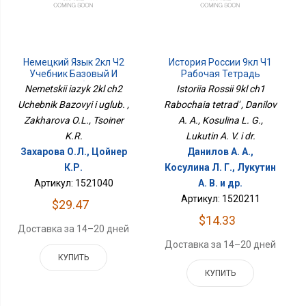
Немецкий Язык 2кл Ч2
История России 9кл Ч1
Учебник Базовый И
Рабочая Тетрадь
Углуб.
Nemetskii iazyk 2kl ch2
Istoriia Rossii 9kl ch1
Uchebnik Bazovyi i uglub. ,
Rabochaia tetrad' , Danilov
Zakharova O.L., Tsoiner
A. A., Kosulina L. G.,
K.R.
Lukutin A. V. i dr.
Захарова О.Л., Цойнер
Данилов А. А.,
К.Р.
Косулина Л. Г., Лукутин
Артикул: 1521040
А. В. и др.
Артикул: 1520211
$29.47
$14.33
Доставка за 14–20 дней
Доставка за 14–20 дней
КУПИТЬ
КУПИТЬ