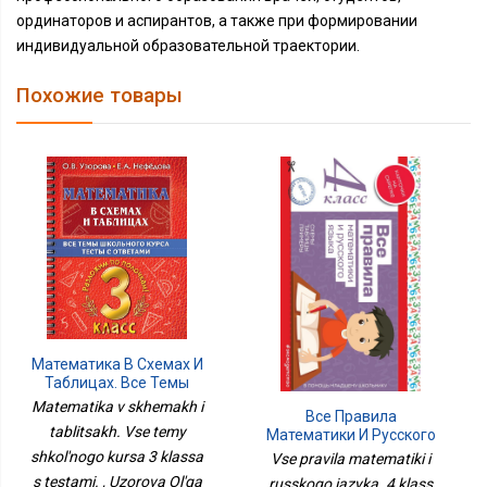
ординаторов и аспирантов, а также при формировании
индивидуальной образовательной траектории.
Похожие товары
Математика В Схемах И
Таблицах. Все Темы
Школьного Курса 3
Matematika v skhemakh i
Все Правила
Класса С Тестами.
tablitsakh. Vse temy
Математики И Русского
Языка. 4 Класс
shkol'nogo kursa 3 klassa
Vse pravila matematiki i
s testami. , Uzorova Ol'ga
russkogo iazyka. 4 klass