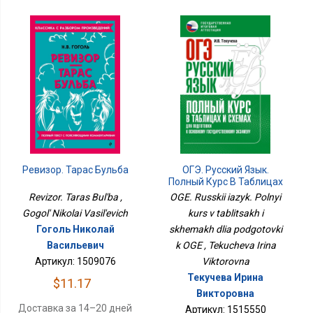
Ревизор. Тарас Бульба
ОГЭ. Русский Язык.
Полный Курс В Таблицах
И Схемах Для
Revizor. Taras Bul'ba ,
OGE. Russkii iazyk. Polnyi
Подготовки К ОГЭ
Gogol' Nikolai Vasil'evich
kurs v tablitsakh i
Гоголь Николай
skhemakh dlia podgotovki
Васильевич
k OGE , Tekucheva Irina
Артикул: 1509076
Viktorovna
Текучева Ирина
$11.17
Викторовна
Доставка за 14–20 дней
Артикул: 1515550