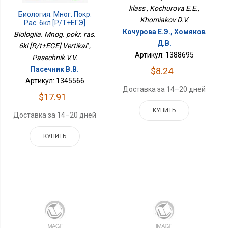
klass , Kochurova E.E.,
Биология. Мног. Покр.
Khomiakov D.V.
Рас. 6кл [Р/т+ЕГЭ]
Кочурова Е.Э., Хомяков
Вертикаль
Biologiia. Mnog. pokr. ras.
Д.В.
6kl [R/t+EGE] Vertikal' ,
Артикул: 1388695
Pasechnik V.V.
Пасечник В.В.
$8.24
Артикул: 1345566
Доставка за 14–20 дней
$17.91
КУПИТЬ
Доставка за 14–20 дней
КУПИТЬ