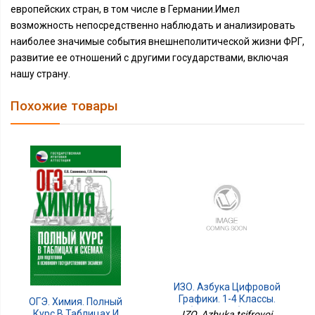
европейских стран, в том числе в Германии.Имел
возможность непосредственно наблюдать и анализировать
наиболее значимые события внешнеполитической жизни ФРГ,
развитие ее отношений с другими государствами, включая
нашу страну.
Похожие товары
ИЗО. Азбука Цифровой
Графики. 1-4 Классы.
ОГЭ. Химия. Полный
Учебное Пособие Просв.
Курс В Таблицах И
IZO. Azbuka tsifrovoi