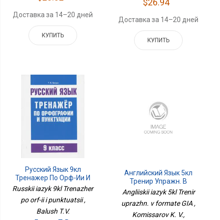
$26.94
Доставка за 14–20 дней
Доставка за 14–20 дней
КУПИТЬ
КУПИТЬ
Русский Язык 9кл
Английский Язык 5кл
Тренажер По Орф-Ии И
Тренир Упражн. В
Пунктуации
Russkii iazyk 9kl Trenazher
Формате ГИА
Angliiskii iazyk 5kl Trenir
po orf-ii i punktuatsii ,
uprazhn. v formate GIA ,
Balush T.V.
Komissarov K. V.,