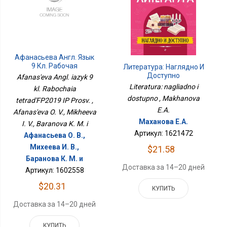
Афанасьева Англ. Язык
9 Кл. Рабочая
Литература: Наглядно И
ТетрадьФП2019 ИП
Доступно
Afanas'eva Angl. iazyk 9
Просв.
Literatura: nagliadno i
kl. Rabochaia
dostupno , Makhanova
tetrad'FP2019 IP Prosv. ,
E.A.
Afanas'eva O. V., Mikheeva
Маханова Е.А.
I. V., Baranova K. M. i
Артикул: 1621472
Афанасьева О. В.,
Михеева И. В.,
$21.58
Баранова К. М. и
Доставка за 14–20 дней
Артикул: 1602558
$20.31
КУПИТЬ
Доставка за 14–20 дней
КУПИТЬ