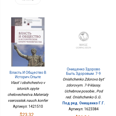
Онищенко Здорово
Власть И Общество В
Быть Здоровым. 7-9
Историч.опыте
Классы. Учебное
Onishchenko Zdorovo byt'
Человечества.Материалы
Пособие
Vlast' i obshchestvo v
zdorovym. 7-9 klassy.
Всероссийск.науч.конфер
istorich.opyte
Uchebnoe posobie , Pod
chelovechestva.Materialy
red. Onishchenko G.G.
vserossiisk.nauch.konfer
Под ред. Онищенко Г.Г.
Артикул: 1421510
Артикул: 1623384
$23.32