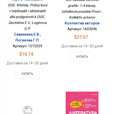
Схемах Для Подготовки
OGE. Khimiia. Polnyi kurs
grafiki. 1-4 klassy.
К ОГЭ
v tablitsakh i skhemakh
Uchebnoe posobie Prosv. ,
dlia podgotovki k OGE ,
Kollektiv avtorov
Savinkina E.V., Loginova
Коллектив авторов
G.P.
Артикул: 1603096
Савинкина Е.В.,
$27.07
Логинова Г.П.
Доставка за 14–20 дней
Артикул: 1515559
$10.74
КУПИТЬ
Доставка за 14–20 дней
КУПИТЬ