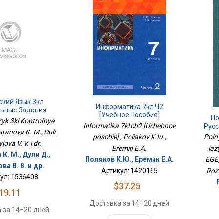
ский Язык 3кл
Информатика 7кл Ч2
льные Задания
[Учебное Пособие]
По
azyk 3kl Kontrol'nye
Informatika 7kl ch2 [Uchebnoe
Русс
aranova K. M., Duli
К О
posobie] , Poliakov K.Iu.,
Poln
lova V. V. i dr.
Eremin E.A.
iaz
К. М., Дули Д.,
Поляков К.Ю., Еремин Е.А.
EGE,
а В. В. и др.
Артикул: 1420165
Roze
ул: 1536408
$37.25
19.11
Доставка за 14–20 дней
 за 14–20 дней