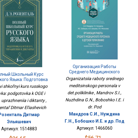
Организация Работы
Среднего Медицинского
лный Школьный Курс
Персонала В
Organizatsiia raboty srednego
кого Языка: Подготовка
Дет.поликлинике
ГЭ И ЕГЭ, Упражнения И
meditsinskogo personala v
yi shkol'nyi kurs russkogo
Диктанты
det.poliklinike , Mandrov S.I.,
yka: podgotovka k OGE i
Nuzhdina G.N., Boboshko I.E. i
 uprazhneniia i diktanty ,
dr. Pod
ntal' Ditmar El'iashevich
Мандров С.И., Нуждина
Розенталь Дитмар
Г.Н., Бобошко И.Е. и др. Под
Эльяшевич
Артикул: 1466060
Артикул: 1514883
$56.71