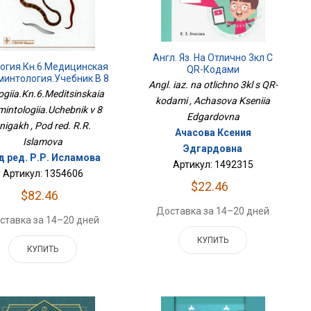
Англ. Яз. На Отлично 3кл С
огия.Кн.6.Медицинская
QR-Кодами
минтология.Учебник В 8
Angl. iaz. na otlichno 3kl s QR-
Книгах
ogiia.Kn.6.Meditsinskaia
kodami , Achasova Kseniia
'mintologiia.Uchebnik v 8
Edgardovna
nigakh , Pod red. R.R.
Ачасова Ксения
Islamova
Эдгардовна
д ред. Р.Р. Исламова
Артикул: 1492315
Артикул: 1354606
$22.46
$82.46
Доставка за 14–20 дней
ставка за 14–20 дней
КУПИТЬ
КУПИТЬ