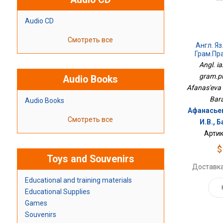
Audio CD
Смотреть все
Англ. Яз
Грам.пра
Angl. ia
gram.pra
Audio Books
Afanas'eva O
Bar
Audio Books
Афанасьев
Смотреть все
И.В., 
Артик
$
Toys and Souvenirs
Доставка
Educational and training materials
Educational Supplies
Games
Souvenirs