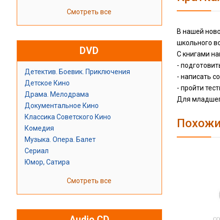
Смотреть все
В нашей нов
школьного во
DVD
С книгами на
- подготовит
Детектив. Боевик. Приключения
- написать с
Детское Кино
- пройти тес
Драма. Мелодрама
Для младшег
Документальное Кино
Классика Советского Кино
Похожи
Комедия
Музыка. Опера. Балет
Сериал
Юмор, Сатира
Смотреть все
Audio CD