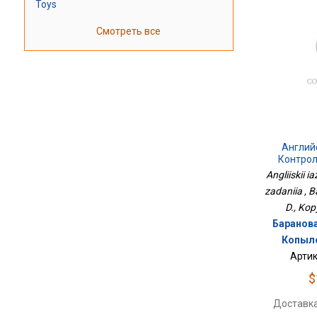
Toys
Смотреть все
Англий
Контро
Angliiskii i
zadaniia , B
D., Kopy
Баранова 
Копылов
Артик
$
Доставка