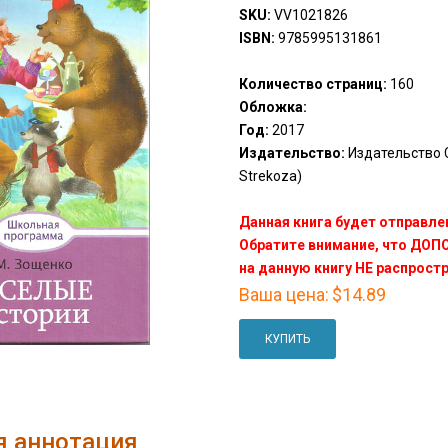
SKU:
VV1021826
ISBN:
9785995131861
Количество страниц:
160
Обложка:
Год:
2017
Издательство:
Издательство С
Strekoza)
Данная книга будет отправлен
Обратите внимание, что ДО
на данную книгу НЕ распрост
Ваша цена:
$14.89
КУПИТЬ
я аннотация