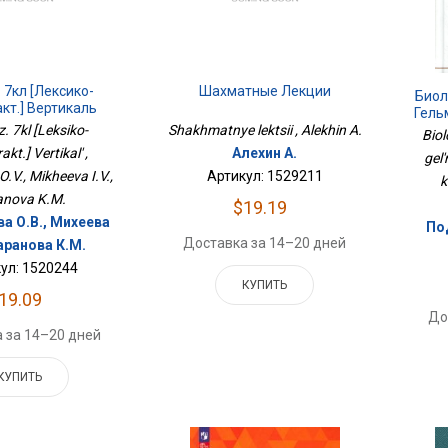
. 7кл [Лексико-
Шахматные Лекции
Биол
кт.] Вертикаль
Гель
z. 7kl [Leksiko-
Shakhmatnye lektsii , Alekhin A.
Biol
kt.] Vertikal' ,
Алехин А.
gel
.V., Mikheeva I.V.,
Артикул: 1529211
k
anova K.M.
$19.19
а О.В., Михеева
По
Доставка за 14–20 дней
Баранова К.М.
ул: 1520244
КУПИТЬ
19.09
До
 за 14–20 дней
КУПИТЬ