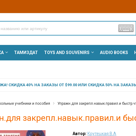
КА
ТАМИЗДАТ
TOYS AND SOUVENIRS
AUDIO BOOKS
А! СКИДКА 40% НА ЗАКАЗЫ ОТ $99.00 ИЛИ СКИДКА 50% НА ЗАКАЗЫ 
ольные учебники и пособия
Упражн.для закрепл.навык.правил.и быстр.чт
.для закрепл.навык.правил.и быст
Автор:
Крутецкая В.А