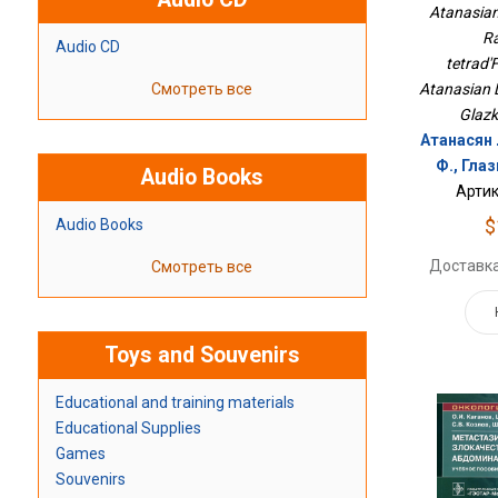
Тетрадь
Atanasian
R
Audio CD
tetrad'
Смотреть все
Atanasian L.
Glazko
Атанасян Л
Ф., Глаз
Audio Books
Артик
$
Audio Books
Доставка
Смотреть все
Toys and Souvenirs
Educational and training materials
Educational Supplies
Games
Souvenirs