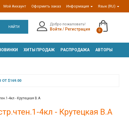
Мой Аккаунт
Оформить заказ
Информация
Язык (RU)
Добро пожаловать!
НАЙТИ
Войти
/
Регистрация
0
НОВИНКИ
ХИТЫ ПРОДАЖ
РАСПРОДАЖА
АВТОРЫ
ОТ $169.00
ен.1-4кл - Крутецкая В.А
р.чтен.1-4кл - Крутецкая В.А