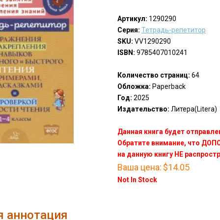
Артикул:
1290290
Серия:
Тетрадь-репетитор
SKU:
VV1290290
ISBN:
9785407010241
Количество страниц:
64
Обложка:
Paperback
Год:
2025
Издательство:
Литера(Litera)
Данная книга будет отправлен
Обратите внимание, что ДО
на данную книгу НЕ распрост
Ваша цена:
$14.05
Not In Stock
я аннотация