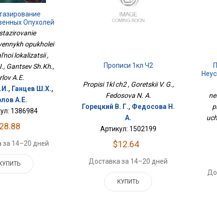
тазирование
венных Опухолей
минальной
tazirovanie
ализации
vennykh opukholei
noi lokalizatsii ,
Прописи 1кл Ч2
., Gantsev Sh.Kh.,
Неус
rlov A.E.
Пр
Propisi 1kl ch2 , Goretskii V. G.,
И., Ганцев Ш.Х.,
Fedosova N. A.
ne
лов А.Е.
Горецкий В. Г., Федосова Н.
p
ул: 1386984
А.
uch
28.88
Артикул: 1502199
$12.64
 за 14–20 дней
Доставка за 14–20 дней
КУПИТЬ
До
КУПИТЬ