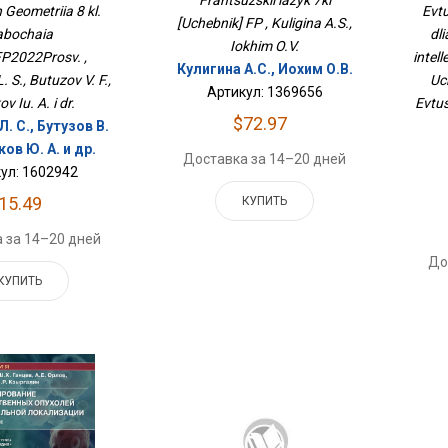
Frantsuzskii iazyk 7kl
ФП2022Просв.
 Geometriia 8 kl.
Evt
[Uchebnik] FP , Kuligina A.S.,
На
abochaia
dl
Iokhim O.V.
FP2022Prosv. ,
intel
Кулигина А.С., Иохим О.В.
 S., Butuzov V. F.,
Uc
Артикул: 1369656
v Iu. A. i dr.
Evtus
$72.97
. С., Бутузов В.
ков Ю. А. и др.
Доставка за 14–20 дней
ул: 1602942
15.49
КУПИТЬ
 за 14–20 дней
До
КУПИТЬ