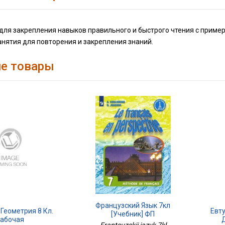
ля закрепления навыков правильного и быстрого чтения с примера
нятия для повторения и закрепления знаний.
е товары
Французский Язык 7кл
Геометрия 8 Кл.
Евту
[Учебник] ФП
абочая