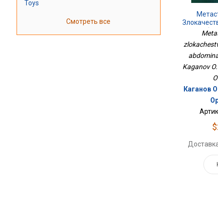
Toys
Метас
Смотреть все
Злокачест
Абдо
Metas
Лок
zlokachest
abdominal'
Kaganov O.I
O
Каганов О.
Ор
Артик
$
Доставка