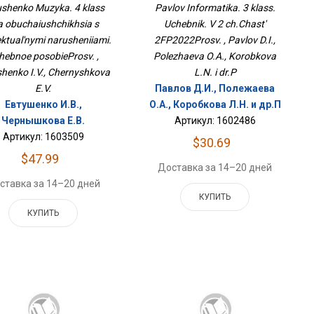
Интеллектуальными
2ФП2022Просв.
ushenko Muzyka. 4 klass
Pavlov Informatika. 3 klass.
рушениями. Учебное
ia obuchaiushchikhsia s
Uchebnik. V 2 ch.Chast'
ПособиеПросв.
lektual'nymi narusheniiami.
2FP2022Prosv. , Pavlov D.I.,
hebnoe posobieProsv. ,
Polezhaeva O.A., Korobkova
henko I.V., Chernyshkova
L.N. i dr.P
E.V.
Павлов Д.И., Полежаева
Евтушенко И.В.,
О.А., Коробкова Л.Н. и др.П
Чернышкова Е.В.
Артикул: 1602486
Артикул: 1603509
$30.69
$47.99
Доставка за 14–20 дней
ставка за 14–20 дней
КУПИТЬ
КУПИТЬ