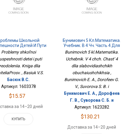
Проблемы Школьной
Бунимович 5 Кл.Математика.
пешности Детей И Пути
Учебник. В 4 Чч. Часть 4 Для
еодоления. Книга Для
Слабовидящих
Problemy shkol'noi
Bunimovich 5 kl.Matematika.
УчителяПросв.
Обучающихся
uspeshnosti detei i puti
Uchebnik. V 4 chch. Chast' 4
reodoleniia. Kniga dlia
dlia slabovidiashchikh
iteliaProsv. , Basiuk V.S.
obuchaiushchikhsia ,
Басюк В.С.
Bunimovich E. A., Dorofeev G.
Артикул: 1603378
V., Suvorova S. B. i
Бунимович Е. А., Дорофеев
$15.57
Г. В., Суворова С. Б. и
ставка за 14–20 дней
Артикул: 1623282
$130.21
КУПИТЬ
Доставка за 14–20 дней