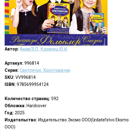
Автор:
Аким Я.Л., Коринец Ю.И.
Артикул:
996814
Серия:
Светлячок. Хрестоматии
SKU:
VV996814
ISBN:
9785699954124
Количество страниц:
592
Обложка:
Hardcover
Год:
2025
Издательство:
Издательство Эксмо ООО(Izdatel'stvo Eksmo
OOO)