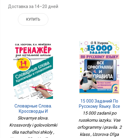
Доставка за 14–20 дней
КУПИТЬ
15 000 Заданий По
Словарные Слова.
Русскому Языку. Все
Кроссворды И
Орфограммы И Правила.
15 000 zadanii po
Головоломки Для
2 Класс
Slovarnye slova.
russkomu iazyku. Vse
Начальной Школы
Krossvordy i golovolomki
orfogrammy i pravila. 2
dlia nachal'noi shkoly ,
klass , Uzorova Ol'ga