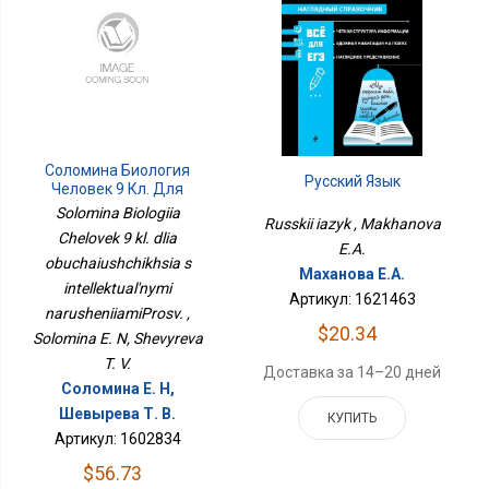
Соломина Биология
Русский Язык
Человек 9 Кл. Для
Обучающихся С
Solomina Biologiia
Russkii iazyk , Makhanova
Интеллектуальными
Chelovek 9 kl. dlia
НарушениямиПросв.
E.A.
obuchaiushchikhsia s
Маханова Е.А.
intellektual'nymi
Артикул: 1621463
narusheniiamiProsv. ,
$20.34
Solomina E. N, Shevyreva
T. V.
Доставка за 14–20 дней
Соломина Е. Н,
Шевырева Т. В.
КУПИТЬ
Артикул: 1602834
$56.73