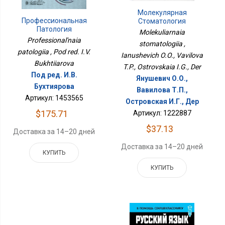
Молекулярная
Профессиональная
Стоматология
Патология
Molekuliarnaia
Professional'naia
stomatologiia ,
patologiia , Pod red. I.V.
Ianushevich O.O., Vavilova
Bukhtiiarova
T.P., Ostrovskaia I.G., Der
Под ред. И.В.
Янушевич О.О.,
Бухтиярова
Вавилова Т.П.,
Артикул: 1453565
Островская И.Г., Дер
$175.71
Артикул: 1222887
$37.13
Доставка за 14–20 дней
Доставка за 14–20 дней
КУПИТЬ
КУПИТЬ