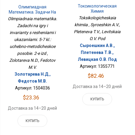
Токсикологическая
Олимпиадная
Химия
Математика. Задачи На
Игры И Инварианты С
Toksikologicheskaia
Olimpiadnaia matematika.
Решениями И
khimiia , Syroeshkin A.V.,
Zadachi na igry i
Указаниями. 5-7 Кл.:
Pleteneva T.V., Levitskaia
Учебно-Методическое
invarianty s resheniiami i
Пособие. 2-Е Изд
O.V. Pod
ukazaniiami. 5-7 kl.:
Сыроешкин А.В.,
uchebno-metodicheskoe
Плетенева Т.В.,
posobie. 2-e izd ,
Левицкая О.В. Под
Zolotareva N.D., Fedotov
Артикул: 1355771
M.V.
Золотарева Н.Д.,
$82.46
Федотов М.В.
Доставка за 14–20 дней
Артикул: 1504036
$23.36
КУПИТЬ
Доставка за 14–20 дней
КУПИТЬ