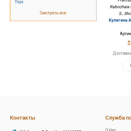
Frantsu
Toys
Rabochaia te
Смотреть все
S., Shc
Кулигина А
Артик
$
Доставка
Контакты
Служба п
О Нас