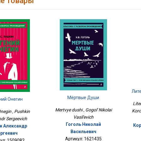
е товары
Лите
Мёртвые Души
ний Онегин
Lite
Mertvye dushi , Gogol' Nikolai
Koro
Onegin , Pushkin
Vasil'evich
dr Sergeevich
Гоголь Николай
Кор
н Александр
Васильевич
ргеевич
Артикул: 1621435
ул: 1509082