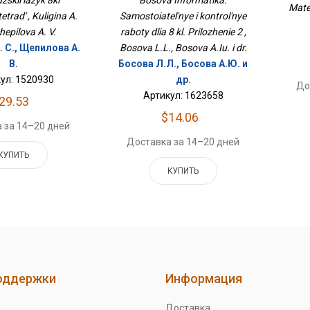
zskii iazyk 8kl
Bosova Informatika.
Mate
Кл. Приложение 2
trad' , Kuligina A.
Samostoiatel'nye i kontrol'nye
hepilova A. V.
raboty dlia 8 kl. Prilozhenie 2 ,
. С., Щепилова А.
Bosova L.L., Bosova A.Iu. i dr.
В.
Босова Л.Л., Босова А.Ю. и
ул: 1520930
др.
До
Артикул: 1623658
29.53
$14.06
 за 14–20 дней
Доставка за 14–20 дней
КУПИТЬ
КУПИТЬ
оддержки
Информация
Доставка