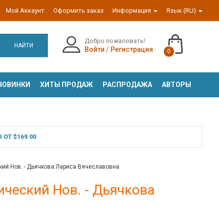
Мой Аккаунт
Оформить заказ
Информация
Язык (RU)
Добро пожаловать!
НАЙТИ
Войти
/
Регистрация
0
НОВИНКИ
ХИТЫ ПРОДАЖ
РАСПРОДАЖА
АВТОРЫ
ОТ $169.00
ский Нов. - Дьячкова Лариса Вячеславовна
ический Нов. - Дьячкова