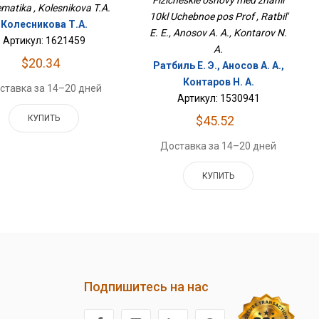
Fizicheskie osnovy med znanii
matika , Kolesnikova T.A.
10kl Uchebnoe pos Prof , Ratbil'
Колесникова Т.А.
E. E., Anosov A. A., Kontarov N.
Артикул: 1621459
A.
$20.34
Ратбиль Е. Э., Аносов А. А.,
Контаров Н. А.
ставка за 14–20 дней
Артикул: 1530941
КУПИТЬ
$45.52
Доставка за 14–20 дней
КУПИТЬ
Подпишитесь на нас