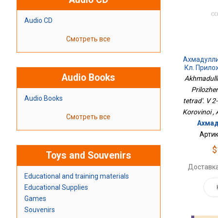
Audio CD
Смотреть все
Ахмадулли
Кл. Прило
Audio Books
Тетрадь. В
Akhmadullin
Ко
Prilozhe
Audio Books
tetrad'. V 2
Korovinoi ,
Смотреть все
Ахмад
Артик
$
Toys and Souvenirs
Доставка
Educational and training materials
Educational Supplies
Games
Souvenirs