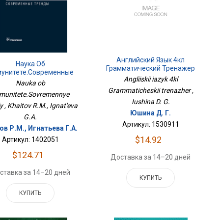
Английский Язык 4кл
Наука Об
Грамматический Тренажер
унитете.Современные
Angliiskii iazyk 4kl
Тренды
Nauka ob
Grammaticheskii trenazher ,
munitete.Sovremennye
Iushina D. G.
y , Khaitov R.M., Ignat'eva
Юшина Д. Г.
G.A.
Артикул: 1530911
ов Р.М., Игнатьева Г.А.
$14.92
Артикул: 1402051
$124.71
Доставка за 14–20 дней
ставка за 14–20 дней
КУПИТЬ
КУПИТЬ