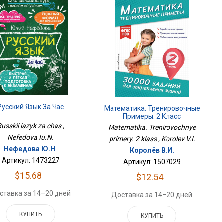
Русский Язык За Час
Математика. Тренировочные
Примеры. 2 Класс
usskii iazyk za chas ,
Matematika. Trenirovochnye
Nefedova Iu.N.
primery. 2 klass , Korolev V.I.
Нефедова Ю.Н.
Королёв В.И.
Артикул: 1473227
Артикул: 1507029
$15.68
$12.54
ставка за 14–20 дней
Доставка за 14–20 дней
КУПИТЬ
КУПИТЬ