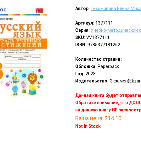
Автор:
Тихомирова Елена Мих
Артикул:
1377111
Серия:
Учебно-методический 
SKU:
VV1377111
ISBN:
9785377181262
Количество страниц:
Обложка:
Paperback
Год:
2023
Издательство:
Экзамен(Ekza
Данная книга будет отправлен
Обратите внимание, что ДО
на данную книгу НЕ распрост
Ваша цена:
$14.10
Not In Stock