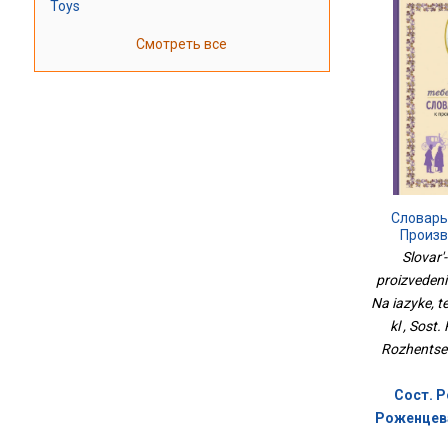
Toys
Смотреть все
Словарь
Произв
Пушкина 
Slovar'
Невня
proizveden
Na iazyke, 
kl , Sost
Rozhentsev
Сост. Р
Роженцева