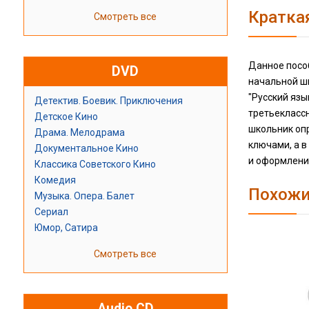
Кратка
Смотреть все
Данное посо
DVD
начальной шк
"Русский язы
Детектив. Боевик. Приключения
третьеклассн
Детское Кино
школьник опр
Драма. Мелодрама
ключами, а 
Документальное Кино
и оформлению
Классика Советского Кино
Комедия
Похожи
Музыка. Опера. Балет
Сериал
Юмор, Сатира
Смотреть все
Audio CD