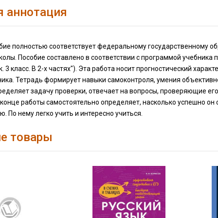
я аннотация
бие полностью соответствует федеральному государственному обр
олы. Пособие составлено в соответствии с программой учебника по 
к. 3 класс. В 2-х частях"). Эта работа носит прогностический хар
ика. Тетрадь формирует навыки самоконтроля, умения объективно 
еделяет задачу проверки, отвечает на вопросы, проверяющие его 
в конце работы самостоятельно определяет, насколько успешно он
. По нему легко учить и интересно учиться.
е товары