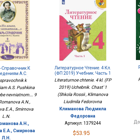
Литературное Чтение. 4 Кл.
-Справочник К
(ФП 2019) Учебник. Часть 1
едениям А.С.
(Школа России
На Языке, Тебе
R
Literaturnoe chtenie. 4 kl. (FP
-spravochnik k
тном…. 9 Кл
2019) Uchebnik. Chast' 1
iiam A.S. Pushkina
(Shkola Rossii , Klimanova
tebe nevniatnom…. 9
Liudmila Fedorovna
. Romanova A.N.,
Климанова Людмила
a E.A., Smirnova
Федоровна
L.N.
До
Артикул: 1379244
оманова А.Н.,
 Е.А., Смирнова
$53.95
Л.Н.