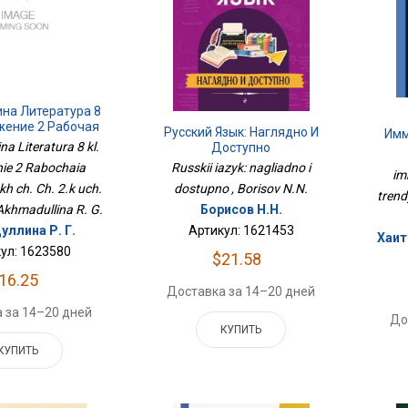
на Литература 8
жение 2 Рабочая
Русский Язык: Наглядно И
Имм
 2-Х Ч. Ч. 2.к Уч.
a Literatura 8 kl.
Доступно
ровиной
nie 2 Rabochaia
Russkii iazyk: nagliadno i
im
-kh ch. Ch. 2.k uch.
dostupno , Borisov N.N.
trend
 Akhmadullina R. G.
Борисов Н.Н.
уллина Р. Г.
Артикул: 1621453
Хаит
ул: 1623580
$21.58
16.25
Доставка за 14–20 дней
 за 14–20 дней
До
КУПИТЬ
КУПИТЬ