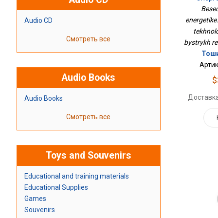
Реакторо
Besed
Модульны
energetike.
Audio CD
tekhnol
Смотреть все
bystrykh rea
Тоши
Артик
Audio Books
$
Доставка
Audio Books
Смотреть все
Toys and Souvenirs
Educational and training materials
Educational Supplies
Games
Souvenirs