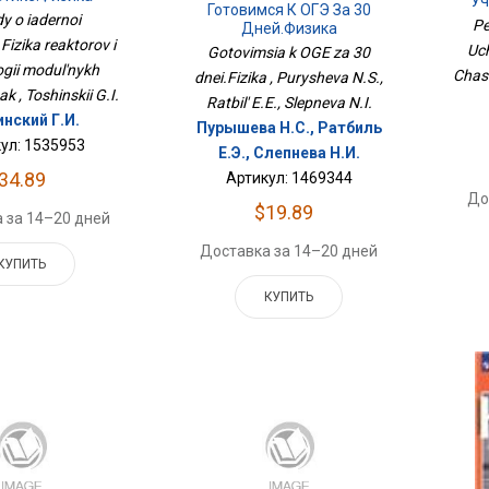
Уч
Готовимся К ОГЭ За 30
в И Технологии
y o iadernoi
Час
Pe
Дней.Физика
х Быстрых Реак
Fizika reaktorov i
Uch
Gotovimsia k OGE za 30
ogii modul'nykh
Chast
dnei.Fizika , Purysheva N.S.,
k , Toshinskii G.I.
Ratbil' E.E., Slepneva N.I.
нский Г.И.
Пурышева Н.С., Ратбиль
ул: 1535953
Е.Э., Слепнева Н.И.
34.89
Артикул: 1469344
До
$19.89
 за 14–20 дней
Доставка за 14–20 дней
КУПИТЬ
КУПИТЬ