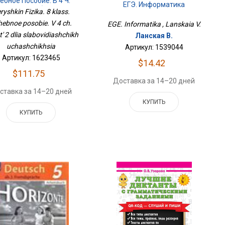
ебное Пособие. В 4 Ч.
ЕГЭ. Информатика
ть 2 Для Слабовидящих
ryshkin Fizika. 8 klass.
Учащихся
ebnoe posobie. V 4 ch.
EGE. Informatika , Lanskaia V.
' 2 dlia slabovidiashchikh
Ланская В.
uchashchikhsia
Артикул: 1539044
Артикул: 1623465
$14.42
$111.75
Доставка за 14–20 дней
ставка за 14–20 дней
КУПИТЬ
КУПИТЬ