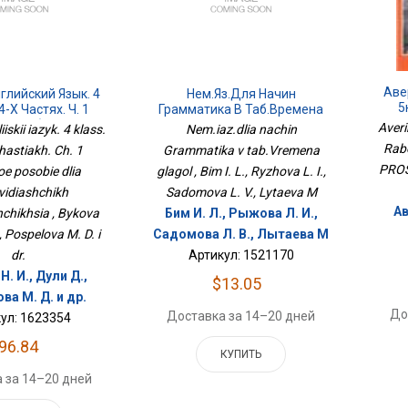
Аве
глийский Язык. 4
Нем.яз.для Начин
5
4-Х Частях. Ч. 1
Грамматика В Таб.Времена
е Пособие Для
Глагол
Averi
skii iazyk. 4 klass.
Nem.iaz.dlia nachin
бовидящих
Rabo
hastiakh. Ch. 1
Grammatika v tab.Vremena
чающихся
PROSV
e posobie dlia
glagol , Bim I. L., Ryzhova L. I.,
vidiashchikh
Sadomova L. V., Lytaeva M
Ав
chikhsia , Bykova
Бим И. Л., Рыжова Л. И.,
D., Pospelova M. D. i
Садомова Л. В., Лытаева М
dr.
Артикул: 1521170
. И., Дули Д.,
$13.05
ва М. Д. и др.
До
Доставка за 14–20 дней
ул: 1623354
96.84
КУПИТЬ
 за 14–20 дней