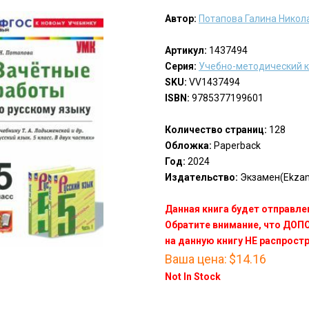
Автор:
Потапова Галина Никол
Артикул:
1437494
Серия:
Учебно-методический 
SKU:
VV1437494
ISBN:
9785377199601
Количество страниц:
128
Обложка:
Paperback
Год:
2024
Издательство:
Экзамен(Ekza
Данная книга будет отправлен
Обратите внимание, что ДО
на данную книгу НЕ распрост
Ваша цена:
$14.16
Not In Stock