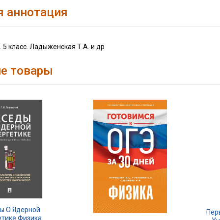
я аннотация
. 5 класс. Ладыженская Т.А. и др
е товары
ы О Ядерной
Пер
етике.Физика