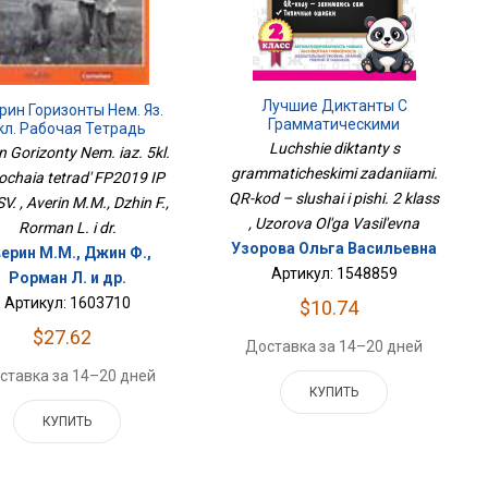
Лучшие Диктанты С
рин Горизонты Нем. Яз.
Грамматическими
кл. Рабочая Тетрадь
Заданиями. QR-Код –
ФП2019 ИП ПРОСВ.
Luchshie diktanty s
n Gorizonty Nem. iaz. 5kl.
Слушай И Пиши. 2 Класс
grammaticheskimi zadaniiami.
chaia tetrad' FP2019 IP
QR-kod – slushai i pishi. 2 klass
. , Averin M.M., Dzhin F.,
, Uzorova Ol'ga Vasil'evna
Rorman L. i dr.
Узорова Ольга Васильевна
ерин М.М., Джин Ф.,
Артикул: 1548859
Рорман Л. и др.
Артикул: 1603710
$10.74
$27.62
Доставка за 14–20 дней
ставка за 14–20 дней
КУПИТЬ
КУПИТЬ