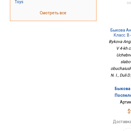
Toys
Смотреть все
Быкова Ан
Класс. В 
Учебно
Bykova Anglii
Сла
V 4-kh c
Обу
Uchebno
slabo
obuchaiush
N. I., Duli 
Быкова Н
Поспело
Артик
$
Доставка