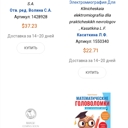
Электромиография Для
S.A.
Практических
Klinicheskaia
Отв. ред. Волина С.А.
Неврологов
elektromiografiia dlia
Артикул: 1428928
prakticheskikh nevrologov
$37.23
, Kasatkina L.F.
Касаткина Л.Ф.
Доставка за 14–20 дней
Артикул: 1550340
КУПИТЬ
$22.71
Доставка за 14–20 дней
КУПИТЬ