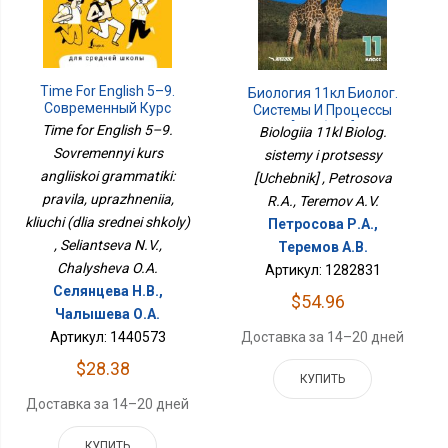
Time For English 5–9.
Биология 11кл Биолог.
Современный Курс
Системы И Процессы
Английской Грамматики:
[Учебник]
Time for English 5–9.
Biologiia 11kl Biolog.
Правила, Упражнения,
Sovremennyi kurs
sistemy i protsessy
Ключи (для Средней
angliiskoi grammatiki:
Школы)
[Uchebnik] , Petrosova
pravila, uprazhneniia,
R.A., Teremov A.V.
kliuchi (dlia srednei shkoly)
Петросова Р.А.,
, Seliantseva N.V.,
Теремов А.В.
Chalysheva O.A.
Артикул: 1282831
Селянцева Н.В.,
$54.96
Чалышева О.А.
Доставка за 14–20 дней
Артикул: 1440573
$28.38
КУПИТЬ
Доставка за 14–20 дней
КУПИТЬ