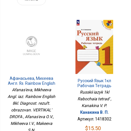
Афанасьева, Михеева
Русский Язык 1кл
Англ. Яз. Rainbow English
Рабочая Тетрадь
8кл. Диагност. Результ.
Afanas'eva, Mikheeva
Russkii iazyk 1kl
Образован. ВЕРТИКАЛЬ
Angl. iaz. Rainbow English
ДРОФА
Rabochaia tetrad' ,
8kl. Diagnost. rezul't.
Kanakina V. P.
obrazovan. VERTIKAL'
Канакина В. П.
DROFA , Afanas'eva O.V.,
Артикул: 1418302
Mikheeva I.V., Makeeva
$15.50
S.N.