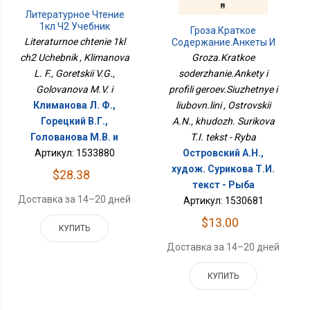
Литературное Чтение
1кл Ч2 Учебник
Гроза.Краткое
Literaturnoe chtenie 1kl
Содержание.Анкеты И
Профили
ch2 Uchebnik , Klimanova
Groza.Kratkoe
Героев.Сюжетные И
L. F., Goretskii V.G.,
soderzhanie.Ankety i
Любовн.лини
Golovanova M.V. i
profili geroev.Siuzhetnye i
Климанова Л. Ф.,
liubovn.lini , Ostrovskii
Горецкий В.Г.,
A.N., khudozh. Surikova
Голованова М.В. и
T.I. tekst - Ryba
Артикул: 1533880
Островский А.Н.,
худож. Сурикова Т.И.
$28.38
текст - Рыба
Доставка за 14–20 дней
Артикул: 1530681
$13.00
КУПИТЬ
Доставка за 14–20 дней
КУПИТЬ