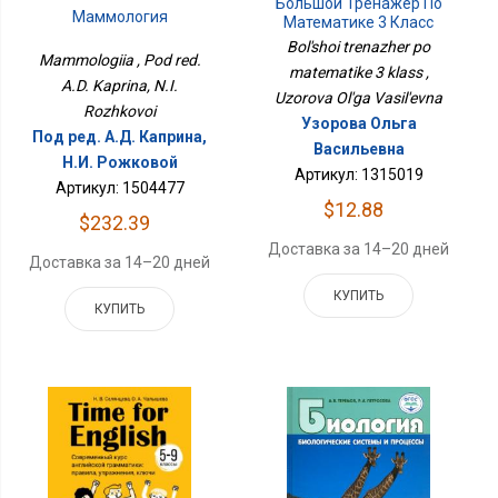
Большой Тренажёр По
Маммология
Математике 3 Класс
Bol'shoi trenazher po
Mammologiia , Pod red.
matematike 3 klass ,
A.D. Kaprina, N.I.
Uzorova Ol'ga Vasil'evna
Rozhkovoi
Узорова Ольга
Под ред. А.Д. Каприна,
Васильевна
Н.И. Рожковой
Артикул: 1315019
Артикул: 1504477
$12.88
$232.39
Доставка за 14–20 дней
Доставка за 14–20 дней
КУПИТЬ
КУПИТЬ