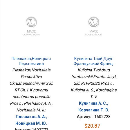
Плешаков,Новицкая
Кулигина Твой Друг
Перспектива
Французский Франц.
Окружающий Мир 3 Кл.
Язык 2кл. РТФП2022
Pleshakov,Novitskaia
Kuligina Tvoi drug
РТ Ч.1.К Новому
Просв.
Perspektiva
frantsuzskii Frants. iazyk
Учебному Пособию
Okruzhaiushchii mir 3 kl.
Просв.
2kl. RTFP2022 Prosv. ,
RT Ch.1.K novomu
Kuligina A. S., Korchagina
uchebnomu posobiiu
T. V.
Prosv. , Pleshakov A. A.,
Кулигина А. С.,
Novitskaia M. Iu.
Корчагина Т. В.
Плешаков А. А.,
Артикул: 1602228
Новицкая М. Ю.
$20.87