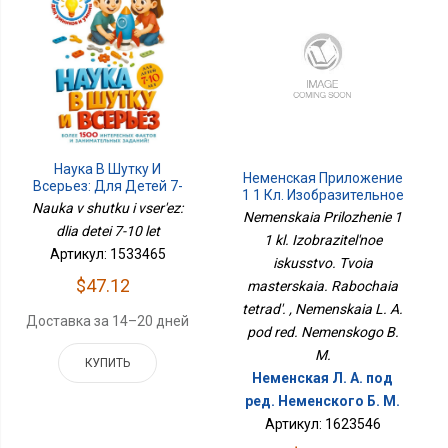
Наука В Шутку И
Неменская Приложение
Всерьез: Для Детей 7-
1 1 Кл. Изобразительное
10 Лет
Nauka v shutku i vser'ez:
Искусство. Твоя
Nemenskaia Prilozhenie 1
Мастерская. Рабочая
dlia detei 7-10 let
1 kl. Izobrazitel'noe
Тетрадь.
Артикул: 1533465
iskusstvo. Tvoia
$47.12
masterskaia. Rabochaia
tetrad'. , Nemenskaia L. A.
Доставка за 14–20 дней
pod red. Nemenskogo B.
M.
КУПИТЬ
Неменская Л. А. под
ред. Неменского Б. М.
Артикул: 1623546