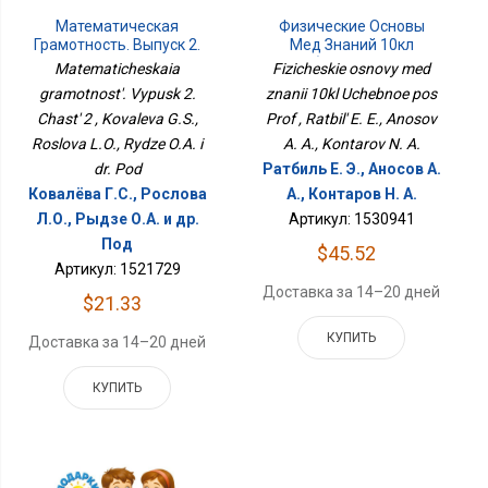
Математическая
Физические Основы
Грамотность. Выпуск 2.
Мед Знаний 10кл
Часть 2
Учебное Пос Проф
Matematicheskaia
Fizicheskie osnovy med
gramotnost'. Vypusk 2.
znanii 10kl Uchebnoe pos
Chast' 2 , Kovaleva G.S.,
Prof , Ratbil' E. E., Anosov
Roslova L.O., Rydze O.A. i
A. A., Kontarov N. A.
dr. Pod
Ратбиль Е. Э., Аносов А.
Ковалёва Г.С., Рослова
А., Контаров Н. А.
Л.О., Рыдзе О.А. и др.
Артикул: 1530941
Под
$45.52
Артикул: 1521729
Доставка за 14–20 дней
$21.33
КУПИТЬ
Доставка за 14–20 дней
КУПИТЬ