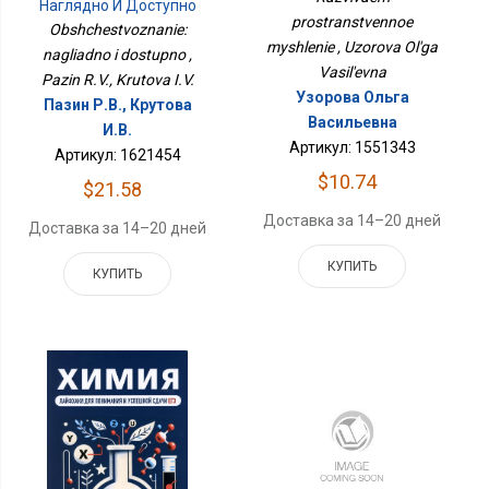
Наглядно И Доступно
prostranstvennoe
Obshchestvoznanie:
myshlenie , Uzorova Ol'ga
nagliadno i dostupno ,
Vasil'evna
Pazin R.V., Krutova I.V.
Узорова Ольга
Пазин Р.В., Крутова
Васильевна
И.В.
Артикул: 1551343
Артикул: 1621454
$10.74
$21.58
Доставка за 14–20 дней
Доставка за 14–20 дней
КУПИТЬ
КУПИТЬ