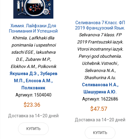
Селиванова 7 Класс. ФП
Химия. Лайфхаки Для
2019 Французский Язык.
Понимания И Успешной
Второй Иностранный
Selivanova 7 klass. FP
Сдачи ЕГЭ
Khimiia. Laifkhaki dlia
Язык. Первый Год
2019 Frantsuzskii iazyk.
Обучения.
ponimaniia i uspeshnoi
Vtoroi inostrannyi iazyk.
Учебник.Встречи
sdachi EGE , Iakusheva
Pervyi god obucheniia.
D.E., Zubarev M.P.,
Uchebnik.Vstrechi ,
Elokhov A.M., Polkovnik
Selivanova N.A.,
Якушева Д.Э., Зубарев
Shashurina A.Iu.
М.П., Елохов А.М.,
Селиванова Н.А.,
Полковник
Шашурина А.Ю.
Артикул: 1504040
Артикул: 1622686
$23.36
$47.57
Доставка за 14–20 дней
Доставка за 14–20 дней
КУПИТЬ
КУПИТЬ