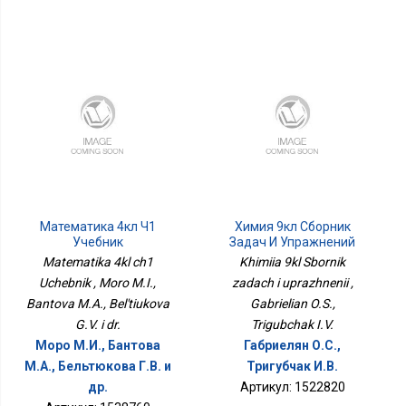
Математика 4кл Ч1
Химия 9кл Сборник
Учебник
Задач И Упражнений
Matematika 4kl ch1
Khimiia 9kl Sbornik
Uchebnik , Moro M.I.,
zadach i uprazhnenii ,
Bantova M.A., Bel'tiukova
Gabrielian O.S.,
G.V. i dr.
Trigubchak I.V.
Моро М.И., Бантова
Габриелян О.С.,
М.А., Бельтюкова Г.В. и
Тригубчак И.В.
др.
Артикул: 1522820